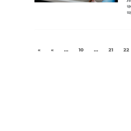
ць
ще
«
«
...
10
...
21
22