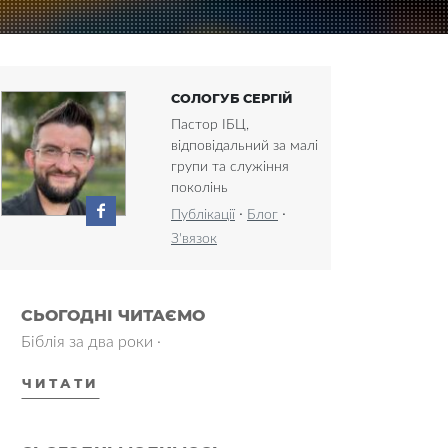
СОЛОГУБ СЕРГІЙ
Пастор ІБЦ,
відповідальний за малі
групи та служіння
поколінь
·
·
Публікації
Блог
З'вязок
СЬОГОДНІ ЧИТАЄМО
Біблія за два роки ·
ЧИТАТИ