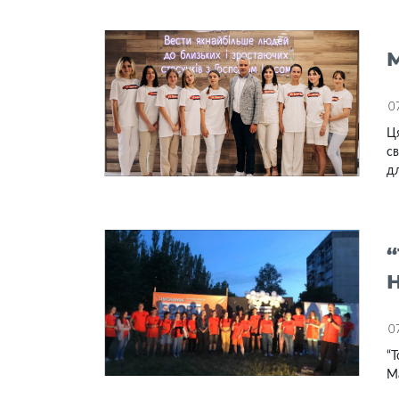
0
Ця
св
дл
“
0
“Т
Ма