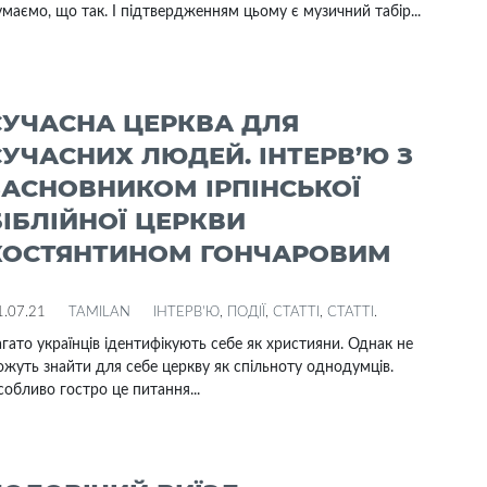
маємо, що так. І підтвердженням цьому є музичний табір...
СУЧАСНА ЦЕРКВА ДЛЯ
СУЧАСНИХ ЛЮДЕЙ. ІНТЕРВ’Ю З
ЗАСНОВНИКОМ ІРПІНСЬКОЇ
БІБЛІЙНОЇ ЦЕРКВИ
КОСТЯНТИНОМ ГОНЧАРОВИМ
1.07.21
TAMILAN
ІНТЕРВ'Ю
,
ПОДІЇ
,
СТАТТІ
,
СТАТТІ
.
гато українців ідентифікують себе як християни. Однак не
жуть знайти для себе церкву як спільноту однодумців.
обливо гостро це питання...