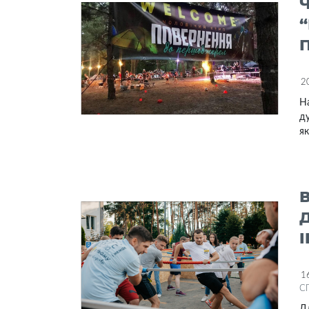
2
На
д
як
I
1
С
Дл