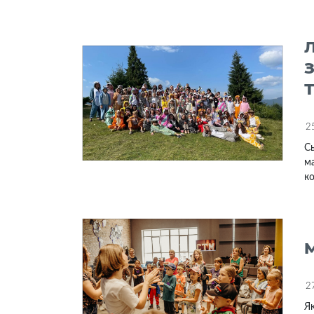
2
Сь
ма
ко
2
Як