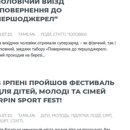
ЧОЛОВІЧИЙ ВИЇЗД
“ПОВЕРНЕННЯ ДО
ПЕРШОДЖЕРЕЛ”
0.07.21
TAMILAN
ПОДІЇ
,
СТАТТІ
,
ЧОЛОВІКИ
.
 вихідних чоловіки отримали суперзаряд – як фізичний, так і
уховний, завдяки табору «Повернення до першоджерел»,
ий проходив на березі...
В ІРПЕНІ ПРОЙШОВ ФЕСТИВАЛЬ
ДЛЯ ДІТЕЙ, МОЛОДІ ТА СІМЕЙ
RPIN SPORT FEST!
6.07.21
TAMILAN
ДІТИ
,
МОЛОДЬ
,
ПІДЛІТКИ
,
ПОДІЇ
,
СІМ'Ї
,
ПОРТ
,
СТАТТІ
.
я багатьох мешканців міста жодне літо не проходить без