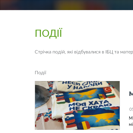
ПОДІЇ
Стрічка подій, які відбувалися в ІБЦ та матері
Події
0
Мо
мі