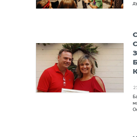
ду
2
Ба
мо
Ос