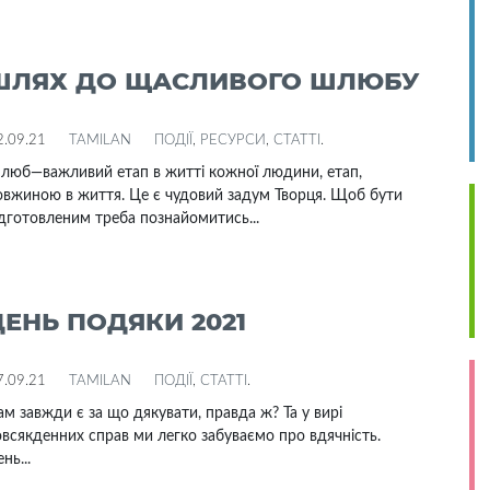
ШЛЯХ ДО ЩАСЛИВОГО ШЛЮБУ
2.09.21
TAMILAN
ПОДІЇ
,
РЕСУРСИ
,
СТАТТІ
.
люб—важливий етап в житті кожної людини, етап,
овжиною в життя. Це є чудовий задум Творця. Щоб бути
дготовленим треба познайомитись...
ДЕНЬ ПОДЯКИ 2021
7.09.21
TAMILAN
ПОДІЇ
,
СТАТТІ
.
м завжди є за що дякувати, правда ж? Та у вирі
всякденних справ ми легко забуваємо про вдячність.
нь...