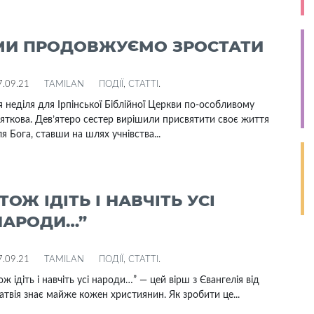
МИ ПРОДОВЖУЄМО ЗРОСТАТИ
7.09.21
TAMILAN
ПОДІЇ
,
СТАТТІ
.
 неділя для Ірпінської Біблійної Церкви по-особливому
яткова. Дев’ятеро сестер вирішили присвятити своє життя
я Бога, ставши на шлях учнівства...
ТОЖ ІДІТЬ І НАВЧІТЬ УСІ
НАРОДИ…”
7.09.21
TAMILAN
ПОДІЇ
,
СТАТТІ
.
ож ідіть і навчіть усі народи…” — цей вірш з Євангелія від
твія знає майже кожен християнин. Як зробити це...