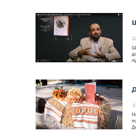
2
Ш
д
пі
1
На
по
Де