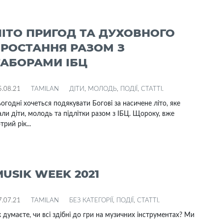
ЛІТО ПРИГОД ТА ДУХОВНОГО
ЗРОСТАННЯ РАЗОМ З
ТАБОРАМИ ІБЦ
5.08.21
TAMILAN
ДІТИ
,
МОЛОДЬ
,
ПОДІЇ
,
СТАТТІ
.
огодні хочеться подякувати Богові за насичене літо, яке
ли діти, молодь та підлітки разом з ІБЦ. Щороку, вже
трий рік...
MUSIK WEEK 2021
7.07.21
TAMILAN
БЕЗ КАТЕГОРІЇ
,
ПОДІЇ
,
СТАТТІ
.
 думаєте, чи всі здібні до гри на музичних інструментах? Ми