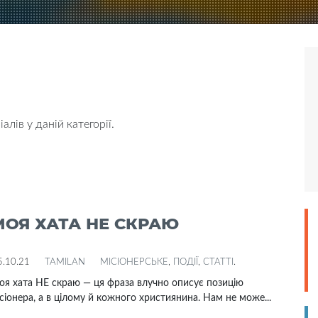
алів у даній категорії.
МОЯ ХАТА НЕ СКРАЮ
5.10.21
TAMILAN
МІСІОНЕРСЬКЕ
,
ПОДІЇ
,
СТАТТІ
.
я хата НЕ скраю — ця фраза влучно описує позицію
сіонера, а в цілому й кожного християнина. Нам не може...