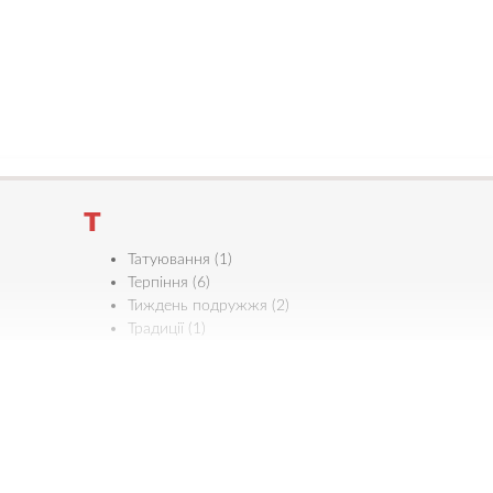
Т
Татуювання (1)
Терпіння (6)
Тиждень подружжя (2)
Традиції (1)
Трійця (7)
Трудова етика (4)
Турбота (9)
У
Уважність (1)