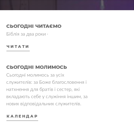
СЬОГОДНІ ЧИТАЄМО
Біблія за два роки ·
ЧИТАТИ
СЬОГОДНІ МОЛИМОСЬ
Сьогодні молимось за усіх
служителів: за Боже благословення і
натхнення для братів і сестер, які
вкладають себе у служіння іншим, за
нових відповідальних служителів.
КАЛЕНДАР