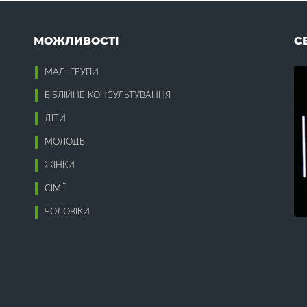
Патріотизм (5)
Пекло (1)
Жертва Христа (18)
Перелюб (3)
МОЖЛИВОСТІ
С
Жінки (16)
Перемога (5)
Пізнання Бога (10)
МАЛІ ГРУПИ
Пластична хірургія (1)
Забобони (1)
Плітки (1)
БІБЛІЙНЕ КОНСУЛЬТУВАННЯ
Завдаток Духа (2)
Плоди (2)
Зажерливість (1)
ДІТИ
Повага (2)
Заздрість (7)
Повага до наставників (1)
МОЛОДЬ
Закон (12)
Покаяння (15)
Залежність (15)
Покірність (1)
ЖІНКИ
Зарплата служителя (1)
Покликання (7)
СІМ’Ї
Здоров'я (1)
Поклоніння (20)
Покривала (1)
ЧОЛОВІКИ
Політика (3)
Помста (1)
Ігроманія (1)
Посвячення (11)
Ідолопоклонство (18)
Послух (10)
зраїль (3)
Постійність (1)
Інваліди (2)
Потреба в Бозі (7)
нвестиції (1)