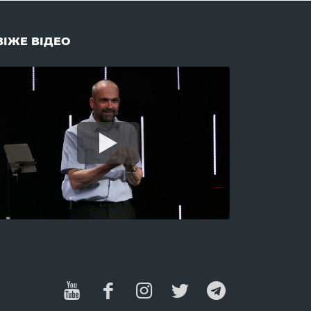
Успіх (2)
Учнівство (8)
ВІЖЕ ВІДЕО
Х
Хабар (2)
Характер (3)
Хома (1)
Храм (1)
Хрещення (15)
Ц
Церква (17)
Церковна дисципліна (4)
Цінності (15)
Ч
Час (2)
Чесність (4)
Чистота (1)
Членство (1)