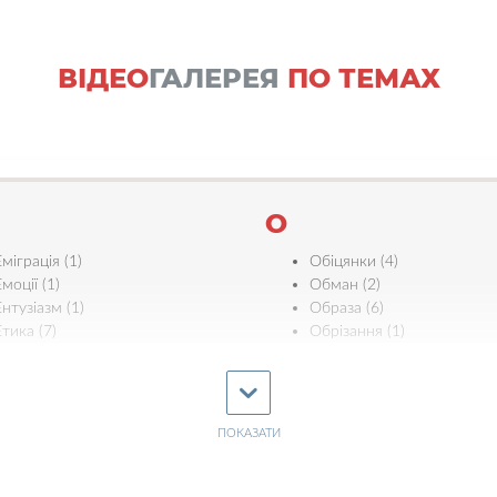
ВІДЕО
ГАЛЕРЕЯ
ПО ТЕМАХ
О
Еміграція (1)
Обіцянки (4)
моції (1)
Обман (2)
Ентузіазм (1)
Образа (6)
Етика (7)
Обрізання (1)
Ефективність (3)
Одяг (2)
Освіта (12)
Осудження (2)
Євреї (5)
ПОКАЗАТИ
П
Єдність (11)
Пасха (25)