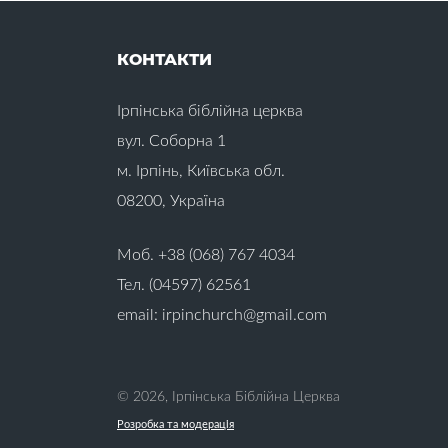
Ж
Бізнес (1)
Благовіщення (1)
Благодать (4)
КОНТАКТИ
Благословіння (6)
Бог (22)
З
Ірпінська біблійна церква
Богослужіння (1)
Боротьба зі спокусами (19)
вул. Соборна 1
В
м. Ірпінь, Київська обл.
08200, Україна
Вдячність (21)
Вибрання (5)
Викуплення (3)
Моб. +38 (068) 767 4034
Виправдання (10)
Тел. (04597) 62561
Випробовування (25)
Випробування (2)
І
email: irpinchurch@gmail.com
Виховання дітей (34)
Відповідальність (9)
Відпочинок (3)
І
Відродження (1)
© 2026, Ірпінська Біблійна Церква
Відхід від Бога (10)
Розробка та модерація
І
Відчай (16)