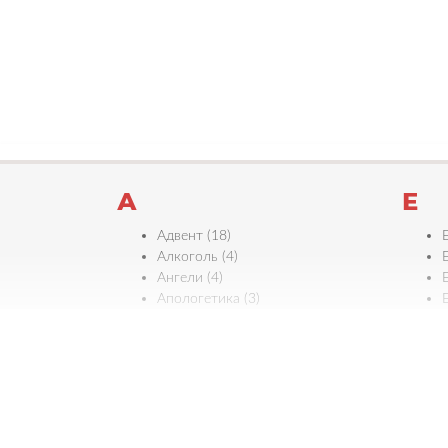
А
Е
Адвент (18)
Алкоголь (4)
Е
Ангели (4)
Апологетика (3)
Б
Є
Багатство (2)
Байдужість (4)
Біблія (11)
Бідність (1)