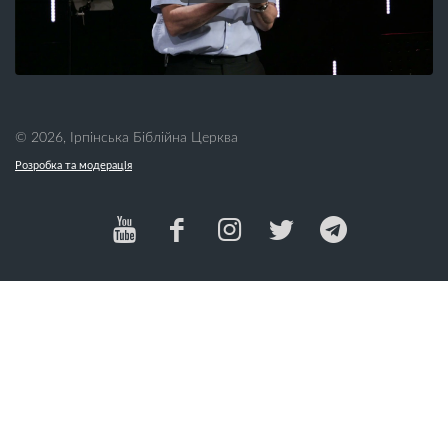
Гроші (13)
Любов (31)
Гумор (1)
М
Д
Майбутнє (1)
Давид (1)
Малі групи (9)
Дари (5)
Мамин вихідний (3)
© 2026, Ірпінська Біблійна Церква
День батька (3)
Марія (1)
День матері (4)
Розробка та модерація
Милосердя (2)
День подяки (9)
Мир (5)
Десять заповідей (10)
Місіонерство (37)
Диявол (1)
Мода (2)
Доброта (5)
Модифікації тіла (1)
Довіра (9)
Молитва (31)
Дружба (1)
Мудрість (1)
Дух Святий (21)
Мужність (1)
Духовна війна (13)
Н
Духовний ріст (13)
Душеопікунство (5)
Надія (14)
Наклеп (3)
Наркотики (6)