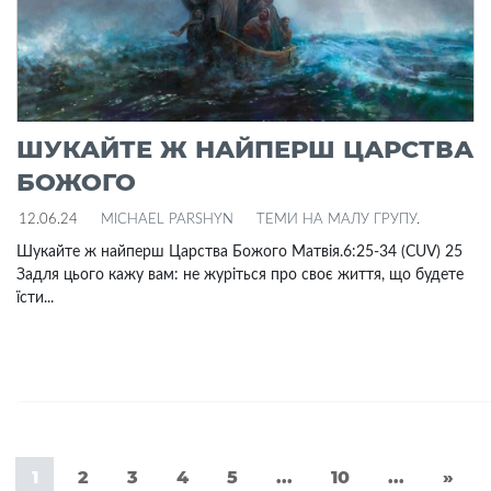
ШУКАЙТЕ Ж НАЙПЕРШ ЦАРСТВА
БОЖОГО
12.06.24
MICHAEL PARSHYN
ТЕМИ НА МАЛУ ГРУПУ
.
Шукайте ж найперш Царства Божого Матвія.6:25-34 (CUV) 25
Задля цього кажу вам: не журіться про своє життя, що будете
їсти...
1
2
3
4
5
...
10
...
»