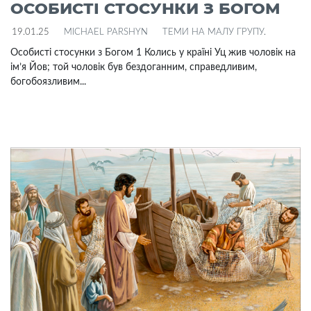
ОСОБИСТІ СТОСУНКИ З БОГОМ
19.01.25
MICHAEL PARSHYN
ТЕМИ НА МАЛУ ГРУПУ
.
Особисті стосунки з Богом 1 Колись у країні Уц жив чоловік на
ім’я Йов; той чоловік був бездоганним, справедливим,
богобоязливим...