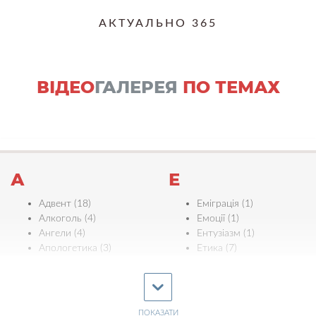
АКТУАЛЬНО 365
ВІДЕО
ГАЛЕРЕЯ
ПО ТЕМАХ
А
Е
Адвент (18)
Еміграція (1)
Алкоголь (4)
Емоції (1)
Ангели (4)
Ентузіазм (1)
Апологетика (3)
Етика (7)
Ефективність (3)
Б
Є
Багатство (2)
Байдужість (4)
ПОКАЗАТИ
Євреї (5)