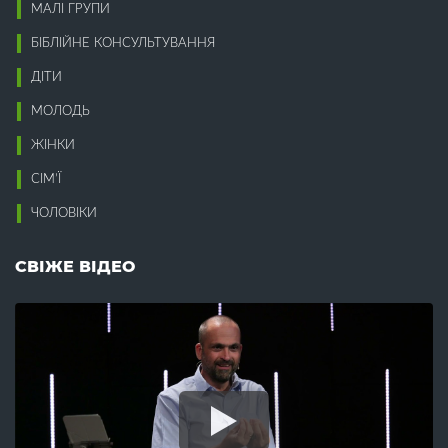
Відпочинок (3)
МАЛІ ГРУПИ
Інваліди (2)
Відродження (1)
Інвестиції (1)
Відхід від Бога (10)
БІБЛІЙНЕ КОНСУЛЬТУВАННЯ
Ісус (32)
Відчай (16)
ДІТИ
Віра (12)
К
Вірність (3)
МОЛОДЬ
Влада (8)
Кінець світу (33)
ЖІНКИ
Воля Божа (2)
Компроміси (5)
Воскресіння (8)
Конституція (1)
СІМ’Ї
Всиновлення (7)
Корупція (5)
Втома (7)
ЧОЛОВІКИ
Кохання (13)
Крадіжка (3)
Г
Краса (2)
СВІЖЕ ВІДЕО
Гедонізм (1)
Л
Гнів (2)
Гомілетика (16)
Лагідність (2)
Гомосексуалізм (2)
Лестощі (1)
Гоніння (1)
Лжевчення (1)
Гордість (4)
Лицемірство (3)
Гостинність (2)
Лідерство (1)
Гріх (16)
Лінь (3)