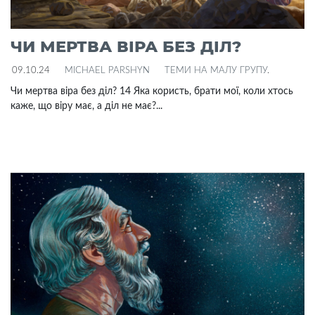
ЧИ МЕРТВА ВІРА БЕЗ ДІЛ?
09.10.24
MICHAEL PARSHYN
ТЕМИ НА МАЛУ ГРУПУ
.
Чи мертва віра без діл? 14 Яка користь, брати мої, коли хтось
каже, що віру має, а діл не має?...