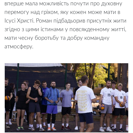
вперше мала можливість почути про духовну
перемогу над гріхом, яку кожен може мати в
Ісусі Христі. Роман підбадьорив присутніх жити
згідно з цими істинами у повсякденному житті,
мати чесну боротьбу та добру командну
атмосферу.