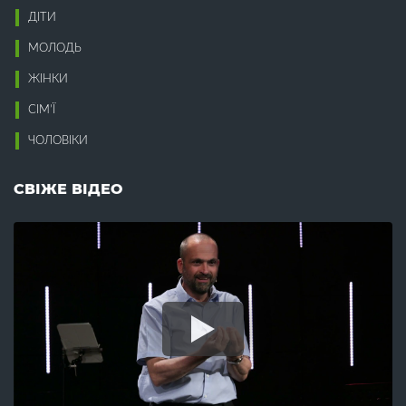
Ісус (32)
Відчай (16)
ДІТИ
Віра (12)
К
Вірність (3)
МОЛОДЬ
Влада (8)
Кінець світу (33)
ЖІНКИ
Воля Божа (2)
Компроміси (5)
Воскресіння (8)
Конституція (1)
СІМ’Ї
Всиновлення (7)
Корупція (5)
Втома (7)
ЧОЛОВІКИ
Кохання (13)
Крадіжка (3)
Г
Краса (2)
СВІЖЕ ВІДЕО
Гедонізм (1)
Л
Гнів (2)
Гомілетика (16)
Лагідність (2)
Гомосексуалізм (2)
Лестощі (1)
Гоніння (1)
Лжевчення (1)
Гордість (4)
Лицемірство (3)
Гостинність (2)
Лідерство (1)
Гріх (16)
Лінь (3)
Гроші (13)
Любов (31)
Гумор (1)
М