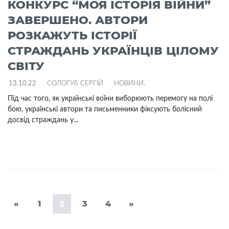
КОНКУРС “МОЯ ІСТОРІЯ ВІЙНИ”
ЗАВЕРШЕНО. АВТОРИ
РОЗКАЖУТЬ ІСТОРІЇ
СТРАЖДАНЬ УКРАЇНЦІВ ЦІЛОМУ
СВІТУ
13.10.22
СОЛОГУБ СЕРГІЙ
НОВИНИ
.
Під час того, як українські воїни виборюють перемогу на полі
бою, українські автори та письменники фіксують болісний
досвід страждань у...
«
1
2
3
4
»