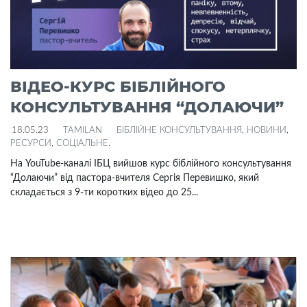
ВІДЕО-КУРС БІБЛІЙНОГО
КОНСУЛЬТУВАННЯ “ДОЛАЮЧИ”
18.05.23
TAMILAN
БІБЛІЙНЕ КОНСУЛЬТУВАННЯ
,
НОВИНИ
,
РЕСУРСИ
,
СОЦІАЛЬНЕ
.
На YouTube-каналі ІБЦ вийшов курс біблійного консультування
“Долаючи” від пастора-вчителя Сергія Перевишко, який
складається з 9-ти коротких відео до 25...