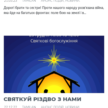
21.03.23
TAMILAN
АНОНС ПОДІЙ
,
НОВИНИ
.
Дорогі брати та сестри! Проти нашого народу розв’язана війна,
яка йде на багатьох фронтах: поле бою на землі і в...
СВЯТКУЙ РІЗДВО З НАМИ
22.12.22
TAMILAN
АНОНС ПОДІЙ
,
НОВИНИ
.