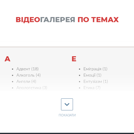
ВІДЕО
ГАЛЕРЕЯ
ПО ТЕМАХ
А
Е
Адвент (18)
Еміграція (1)
Алкоголь (4)
Емоції (1)
Ангели (4)
Ентузіазм (1)
Апологетика (3)
Етика (7)
Ефективність (3)
Б
Є
Багатство (2)
Байдужість (4)
ПОКАЗАТИ
Євреї (5)
Біблія (11)
Єдність (11)
Бідність (1)
Ж