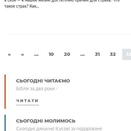
в себе — в нашей жизни достаточно причин для страха. Что
такое страх? Как...
«
«
...
10
20
...
31
32
3
СЬОГОДНІ ЧИТАЄМО
Біблія за два роки ·
ЧИТАТИ
СЬОГОДНІ МОЛИМОСЬ
Сьогодні дякуємо Ісусові за подароване