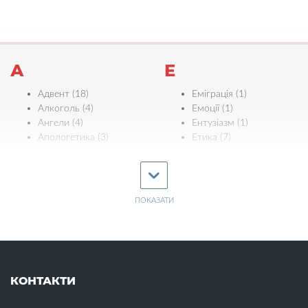
А
Е
Адвент (18)
Еміграція (1)
Алкоголь (4)
Емоції (1)
Ангели (4)
Ентузіазм (1)
Апологетика (3)
Етика (7)
Ефективність (3)
Б
Є
Багатство (2)
Байдужість (4)
ПОКАЗАТИ
Євреї (5)
Біблія (11)
Єдність (11)
Бідність (1)
Ж
Бізнес (1)
Благовіщення (1)
Жертва Христа (18)
Благодать (4)
КОНТАКТИ
Жінки (16)
Благословіння (6)
Бог (22)
З