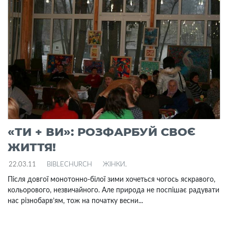
«ТИ + ВИ»: РОЗФАРБУЙ СВОЄ
ЖИТТЯ!
22.03.11
BIBLECHURCH
ЖІНКИ
.
Після довгої монотонно-білої зими хочеться чогось яскравого,
кольорового, незвичайного. Але природа не поспішає радувати
нас різнобарв’ям, тож на початку весни...