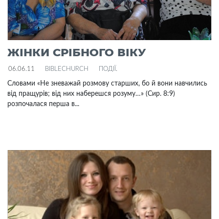
ЖІНКИ СРІБНОГО ВІКУ
06.06.11
BIBLECHURCH
ПОДІЇ
.
Cловами «Не зневажай розмову старших, бо й вони навчились
від пращурів; від них наберешся розуму…» (Сир. 8:9)
розпочалася перша в...