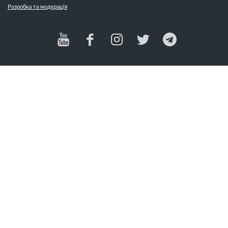
День матері (4)
Розробка та модерація
Милосердя (2)
День подяки (9)
Мир (5)
Десять заповідей (10)
Місіонерство (37)
Диявол (1)
Мода (2)
Доброта (5)
Модифікації тіла (1)
Довіра (9)
Молитва (31)
Дружба (1)
Мудрість (1)
Дух Святий (21)
Мужність (1)
Духовна війна (13)
Н
Духовний ріст (13)
Душеопікунство (5)
Надія (14)
Наклеп (3)
Наркотики (6)
Насильство (2)
Насмішки (2)
Насолода (1)
Незадоволення (9)
Неповага (2)
Нове життя (30)
Новий рік (11)
Ной (1)