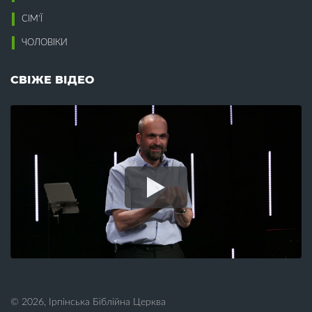
Компроміси (5)
Воскресіння (8)
Конституція (1)
СІМ’Ї
Всиновлення (7)
Корупція (5)
Втома (7)
ЧОЛОВІКИ
Кохання (13)
Крадіжка (3)
Г
Краса (2)
СВІЖЕ ВІДЕО
Гедонізм (1)
Л
Гнів (2)
Гомілетика (16)
Лагідність (2)
Гомосексуалізм (2)
Лестощі (1)
Гоніння (1)
Лжевчення (1)
Гордість (4)
Лицемірство (3)
Гостинність (2)
Лідерство (1)
Гріх (16)
Лінь (3)
Гроші (13)
Любов (31)
Гумор (1)
М
Д
Майбутнє (1)
Давид (1)
Малі групи (9)
Дари (5)
Мамин вихідний (3)
© 2026, Ірпінська Біблійна Церква
День батька (3)
Марія (1)