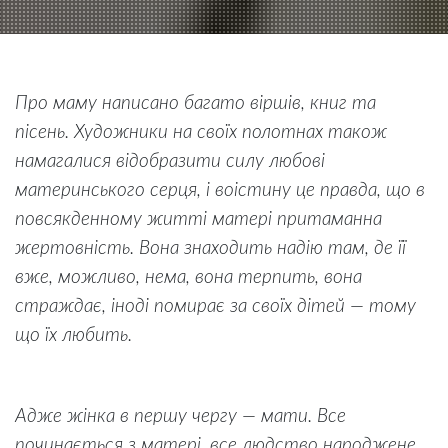
Про маму написано багато віршів, книг та
пісень. Художники на своїх полотнах також
намагалися відобразити силу любові
материнського серця, і воістину це правда, що в
повсякденному житті матері притаманна
жертовність. Вона знаходить надію там, де її
вже, можливо, нема, вона терпить, вона
страждає, іноді помирає за своїх дітей — тому
що їх любить.
Адже жінка в першу чергу — мати. Все
починається з матері, все людство народжене