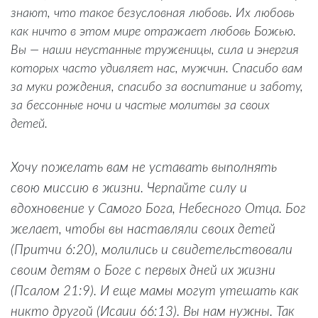
знают, что такое безусловная любовь. Их любовь
как ничто в этом мире отражает любовь Божью.
Вы — наши неустанные труженицы, сила и энергия
которых часто удивляет нас, мужчин. Спасибо вам
за муки рождения, спасибо за воспитание и заботу,
за бессонные ночи и частые молитвы за своих
детей.
Хочу пожелать вам не уставать выполнять
свою миссию в жизни. Черпайте силу и
вдохновение у Самого Бога, Небесного Отца. Бог
желает, чтобы вы наставляли своих детей
(Притчи 6:20), молились и свидетельствовали
своим детям о Боге с первых дней их жизни
(Псалом 21:9). И еще мамы могут утешать как
никто другой (Исаии 66:13). Вы нам нужны. Так