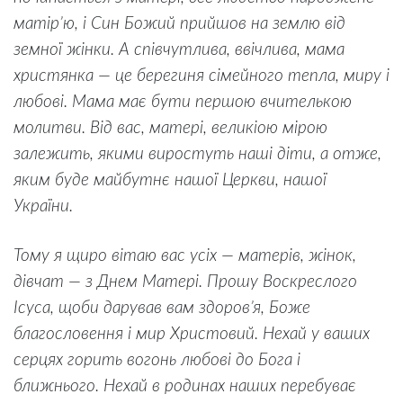
матір’ю, і Син Божий прийшов на землю від
земної жінки. А співчутлива, ввічлива, мама
христянка — це берегиня сімейного тепла, миру і
любові. Мама має бути першою вчителькою
молитви. Від вас, матері, великіою мірою
залежить, якими виростуть наші діти, а отже,
яким буде майбутнє нашої Церкви, нашої
України.
Тому я щиро вітаю вас усіх — матерів, жінок,
дівчат — з Днем Матері. Прошу Воскреслого
Ісуса, щоби дарував вам здоров’я, Боже
благословення і мир Христовий. Нехай у ваших
серцях горить вогонь любові до Бога і
ближнього. Нехай в родинах наших перебуває