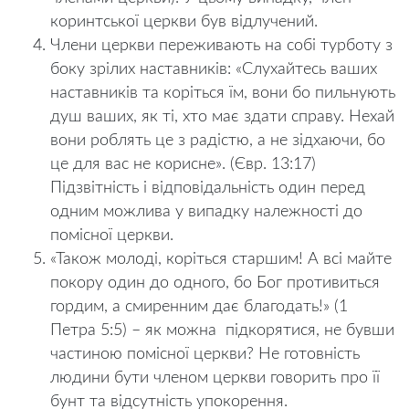
коринтської церкви був відлучений.
Члени церкви переживають на собі турботу з
боку зрілих наставників: «Слухайтесь ваших
наставників та коріться їм, вони бо пильнують
душ ваших, як ті, хто має здати справу. Нехай
вони роблять це з радістю, а не зідхаючи, бо
це для вас не корисне». (Євр. 13:17)
Підзвітність і відповідальність один перед
одним можлива у випадку належності до
помісної церкви.
«Також молоді, коріться старшим! А всі майте
покору один до одного, бо Бог противиться
гордим, а смиренним дає благодать!» (1
Петра 5:5) – як можна
підкорятися, не бувши
частиною помісної церкви? Не готовність
людини бути членом церкви говорить про її
бунт та відсутність упокорення.