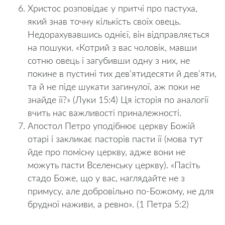
Христос розповідає у притчі про пастуха,
який знав точну кількість своїх овець.
Недорахувавшись однієї, він відправляється
на пошуки. «Котрий з вас чоловік, мавши
сотню овець і загубивши одну з них, не
покине в пустині тих дев’ятидесяти й дев’яти,
та й не піде шукати загинулої, аж поки не
знайде її?» (Луки 15:4) Ця історія по аналогії
вчить нас важливості приналежності.
Апостол Петро уподібнює церкву Божій
отарі і закликає пасторів пасти її (мова тут
йде про помісну церкву, адже вони не
можуть пасти Вселенську церкву). «Пасіть
стадо Боже, що у вас, наглядайте не з
примусу, але добровільно по-Божому, не для
брудної наживи, а ревно». (1 Петра 5:2)