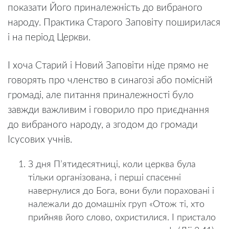
показати Його приналежність до вибраного
народу. Практика Старого Заповіту поширилася
і на період Церкви.
І хоча Старий і Новий Заповіти ніде прямо не
говорять про членство в синагозі або помісній
громаді, але питання приналежності було
завжди важливим і говорило про приєднання
до вибраного народу, а згодом до громади
Ісусових учнів.
З дня П’ятидесятниці, коли церква була
тільки організована, і перші спасенні
навернулися до Бога, вони були пораховані і
належали до домашніх груп «Отож ті, хто
прийняв його слово, охристилися. І пристало