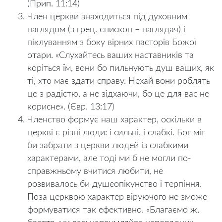
(Прип. 11:14)
Член церкви знаходиться під духовним
наглядом (з грец. єпископ – наглядач) і
піклуванням з боку вірних пасторів Божої
отари. «Слухайтесь ваших наставників та
коріться їм, вони бо пильнують душ ваших, як
ті, хто має здати справу. Нехай вони роблять
це з радістю, а не зідхаючи, бо це для вас не
корисне». (Євр. 13:17)
Членство формує наш характер, оскільки в
церкві є різні люди: і сильні, і слабкі. Бог міг
би забрати з церкви людей із слабкими
характерами, але тоді ми б не могли по-
справжньому вчитися любити, не
розвивалось би душеопікунство і терпіння.
Поза церквою характер віруючого не зможе
формуватися так ефективно. «Благаємо ж,