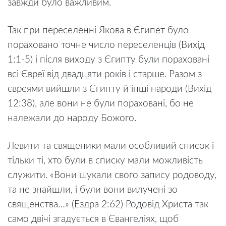
завжди було важливим.
Так при переселенні Якова в Єгипет було
пораховано точне число переселенців (Вихід
1:1-5) і після виходу з Єгипту були пораховані
всі Євреї від двадцяти років і старше. Разом з
євреями вийшли з Єгипту й інші народи (Вихід
12:38), але вони не були пораховані, бо не
належали до народу Божого.
Левити та священики мали особливий список і
тільки ті, хто були в списку мали можливість
служити. «Вони шукали свого запису родоводу,
та не знайшли, і були вони вилучені зо
священства…» (Ездра 2:62) Родовід Христа так
само двічі згадується в Євангеліях, щоб