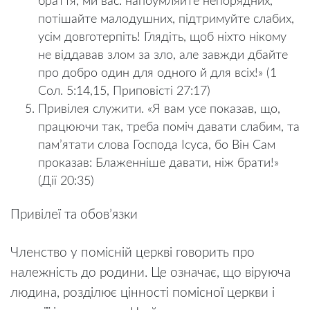
браття, ми вас: напоумляйте непорядних,
потішайте малодушних, підтримуйте слабих,
усім довготерпіть! Глядіть, щоб ніхто нікому
не віддавав злом за зло, але завжди дбайте
про добро один для одного й для всіх!» (1
Сол. 5:14,15, Приповісті 27:17)
Привілея служити. «Я вам усе показав, що,
працюючи так, треба поміч давати слабим, та
пам’ятати слова Господа Ісуса, бо Він Сам
проказав: Блаженніше давати, ніж брати!»
(Дії 20:35)
Привілеї та обов’язки
Членство у помісній церкві говорить про
належність до родини. Це означає, що віруюча
людина, розділює цінності помісної церкви і