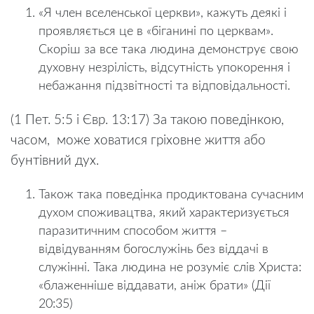
«Я член вселенської церкви», кажуть деякі і
проявляється це в «біганині по церквам».
Скоріш за все така людина демонструє свою
духовну незрілість, відсутність упокорення і
небажання підзвітності та відповідальності.
(1 Пет. 5:5 і Євр. 13:17) За такою поведінкою,
часом,
може ховатися гріховне життя або
бунтівний дух.
Також така поведінка продиктована сучасним
духом споживацтва, який характеризується
паразитичним способом життя –
відвідуванням богослужінь без віддачі в
служінні. Така людина не розуміє слів Христа:
«блаженніше віддавати, аніж брати» (Дії
20:35)