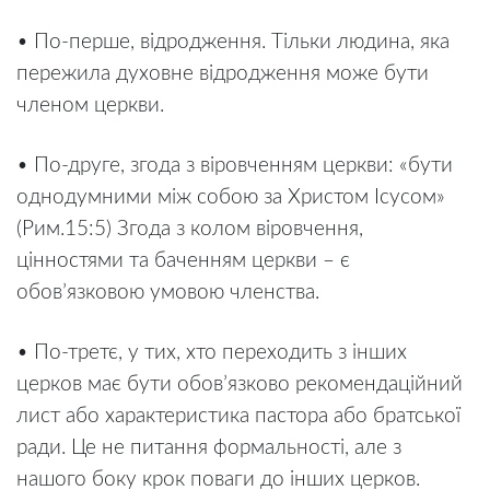
• По-перше, відродження. Тільки людина, яка
пережила духовне відродження може бути
членом церкви.
• По-друге, згода з віровченням церкви: «бути
однодумними між собою за Христом Ісусом»
(Рим.15:5) Згода з колом віровчення,
цінностями та баченням церкви – є
обов’язковою умовою членства.
• По-третє, у тих, хто переходить з інших
церков має бути обов’язково рекомендаційний
лист або характеристика пастора або братської
ради. Це не питання формальності, але з
нашого боку крок поваги до інших церков.