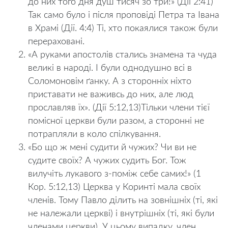
до них того дня душ тисяч зо три!» (Дії 2:41)
Так само було і після проповіді Петра та Івана
в Храмі (Дії. 4:4) Ті, хто покаялися також були
перераховані.
«А руками апостолів стались знамена та чуда
великі в народі. І були однодушно всі в
Соломоновім ґанку. А з сторонніх ніхто
приставати не важивсь до них, але люд
прославляв їх». (Дії 5:12,13)Тільки члени тієї
помісної церкви були разом, а сторонні не
потрапляли в коло спілкування.
«Бо що ж мені судити й чужих? Чи ви не
судите своїх? А чужих судить Бог. Тож
вилучіть лукавого з-поміж себе самих!» (1
Кор. 5:12,13) Церква у Коринті мала своїх
членів. Тому Павло ділить на зовнішніх (ті, які
не належали церкві) і внутрішніх (ті, які були
членами церкви). У цьому випадку, член