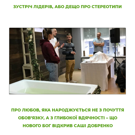
ЗУСТРІЧ ЛІДЕРІВ, АБО ДЕЩО ПРО СТЕРЕОТИПИ
ПРО ЛЮБОВ, ЯКА НАРОДЖУЄТЬСЯ НЕ З ПОЧУТТЯ
ОБОВ’ЯЗКУ, А З ГЛИБОКОЇ ВДЯЧНОСТІ – ЩО
НОВОГО БОГ ВІДКРИВ САШІ ДОБРЕНКО