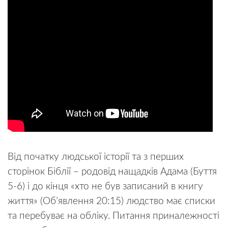
Від початку людської історії та з перших
сторінок Біблії – родовід нащадків Адама (Буття
5-6) і до кінця «хто не був записаний в книгу
життя» (Об’явлення 20:15) людство має списки
та перебуває на обліку. Питання приналежності