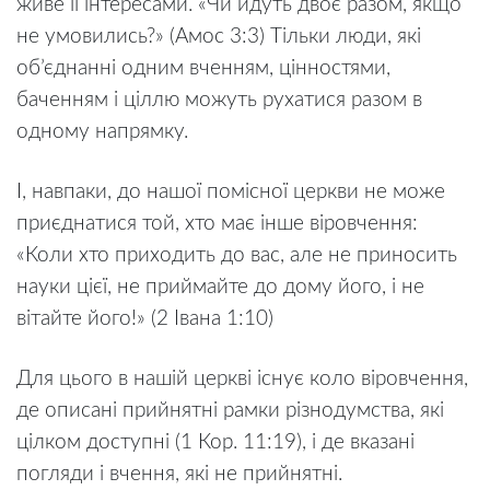
живе її інтересами. «Чи йдуть двоє разом, якщо
не умовились?» (Амос 3:3) Тільки люди, які
об’єднанні одним вченням, цінностями,
баченням і ціллю можуть рухатися разом в
одному напрямку.
І, навпаки, до нашої помісної церкви не може
приєднатися той, хто має інше віровчення:
«Коли хто приходить до вас, але не приносить
науки цієї, не приймайте до дому його, і не
вітайте його!» (2 Івана 1:10)
Для цього в нашій церкві існує коло віровчення,
де описані прийнятні рамки різнодумства, які
цілком доступні (1 Кор. 11:19), і де вказані
погляди і вчення, які не прийнятні.