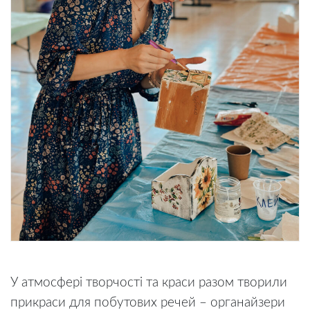
У атмосфері творчості та краси разом творили
прикраси для побутових речей – органайзери