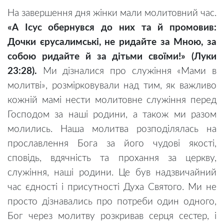
На завершення дня жінки мали молитовний час.
«А Ісус обернувся до них та й промовив:
Дочки єрусалимські, не ридайте за Мною, за
собою ридайте й за дітьми своїми!» (Луки
23:28).
Ми дізналися про служіння «Мами в
молитві», розмірковували над тим, як важливо
кожній мамі нести молитовне служіння перед
Господом за наші родини, а також ми разом
молились. Наша молитва розподілялась на
прославлення Бога за його чудові якості,
сповідь, вдячність та прохання за церкву,
служіння, наші родини. Це був надзвичайний
час єдності і присутності Духа Святого. Ми не
просто дізнавались про потреби один одного,
Бог через молитву розкривав серця сестер, і