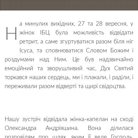
а минулих вихідних, 27 та 28 вересня, у
Н
жінок ІБЦ була можливість відвідати
ретрит, а саме згуртуватися разом біля ніг
Ісуса, та сповнюватися Словом Божим і
роздумами над Ним. Це був надзвичайно
емоційний та зворушливий час, Дух Святий
торкався наших сердець, ми і плакали, і раділи, і
переживали разом відверті та щирі свідоцтва.
Нашу зустріч відвідала жінка-капелан на сході
Олександра Андріяшина. Вона ділилася
розповідям про шлях, яким її веде Господь,