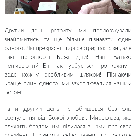
Другий день ретриту ми продовжували
знайомитись, та ще більше пізнавати один
одного! Які прекрасні щирі сестри; такі різні, але
такі неповторні Божі діти! Наш Батько
неймовірний, Він так турбується про кожну і
веде кожну особливим шляхом! Пізнаючи
краще один одного, ми захоплювалися нашим
Богом!
Та й другий день не обійшовся без сліз
розчулення від Божої любові. Мирослава, яка
служить бездомним, ділилася з нами про своє
служіння і різними свідоцтвами, як Господь