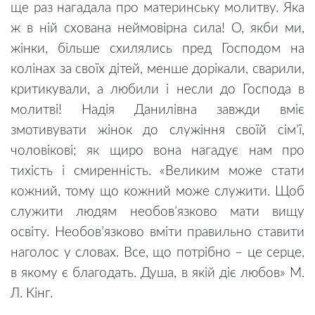
ще раз нагадала про материнську молитву. Яка
ж в ній схована неймовірна сила! О, якби ми,
жінки, більше схилялись пред Господом на
колінах за своїх дітей, менше дорікали, сварили,
критикували, а любили і несли до Господа в
молитві! Надія Данилівна завжди вміє
змотивувати жінок до служіння своїй сім’ї,
чоловікові; як щиро вона нагадує нам про
тихість і смиренність.
«Великим може стати
кожний, тому що кожний може служити. Щоб
служити людям необов’язково мати вищу
освіту. Необов’язково вміти правильно ставити
наголос у словах. Все, що потрібно – це серце,
в якому є благодать. Душа, в якій діє любов»
М.
Л. Кінг.