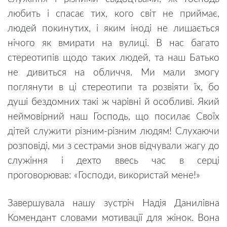
любить і спасає тих, кого світ не приймає,
людей покинутих, і яким іноді не лишається
нічого як вмирати на вулиці. В нас багато
стереотипів щодо таких людей, та наш Батько
не дивиться на обличчя. Ми мали змогу
поглянути в ці стереотипи та розвіяти їх, бо
душі бездомних такі ж чарівні й особливі. Який
неймовірний наш Господь, що посилає Своїх
дітей служити різним-різним людям! Слухаючи
розповіді, ми з сестрами знов відчували жагу до
служіння і дехто ввесь час в серці
проговорював: «Господи, використай мене!»
Завершувала нашу зустріч Надія Данилівна
Комендант словами мотивації для жінок. Вона