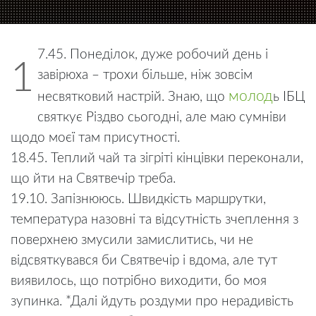
7.45. Понеділок, дуже робочий день і
1
завірюха – трохи більше, ніж зовсім
молод
несвятковий настрій. Знаю, що
ь ІБЦ
святкує Різдво сьогодні, але маю сумніви
щодо моєї там присутності.
18.45. Теплий чай та зігріті кінцівки переконали,
що йти на Святвечір треба.
19.10. Запізнююсь. Швидкість маршрутки,
температура назовні та відсутність зчеплення з
поверхнею змусили замислитись, чи не
відсвяткувався би Святвечір і вдома, але тут
виявилось, що потрібно виходити, бо моя
зупинка. *Далі йдуть роздуми про нерадивість