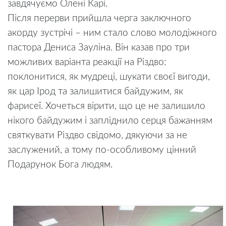
завдячуємо Олені Карі.
Після перерви прийшла черга заключного
акорду зустрічі – ним стало слово молодіжного
пастора Дениса Зауліна. Він казав про три
можливих варіанта реакції на Різдво:
поклонитися, як мудреці, шукати своєї вигоди,
як цар Ірод та залишитися байдужим, як
фарисеї. Хочеться вірити, що це не залишило
нікого байдужим і запліднило серця бажанням
святкувати Різдво свідомо, дякуючи за не
заслужений, а тому по-особливому цінний
Подарунок Бога людям.