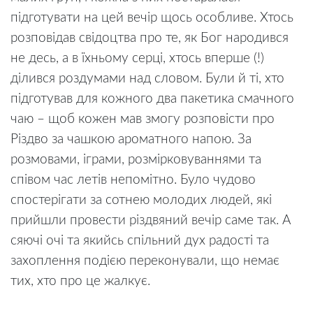
підготувати на цей вечір щось особливе. Хтось
розповідав свідоцтва про те, як Бог народився
не десь, а в їхньому серці, хтось вперше (!)
ділився роздумами над словом. Були й ті, хто
підготував для кожного два пакетика смачного
чаю – щоб кожен мав змогу розповісти про
Різдво за чашкою ароматного напою. За
розмовами, іграми, розмірковуваннями та
співом час летів непомітно. Було чудово
спостерігати за сотнею молодих людей, які
прийшли провести різдвяний вечір саме так. А
сяючі очі та якийсь спільний дух радості та
захоплення подією переконували, що немає
тих, хто про це жалкує.