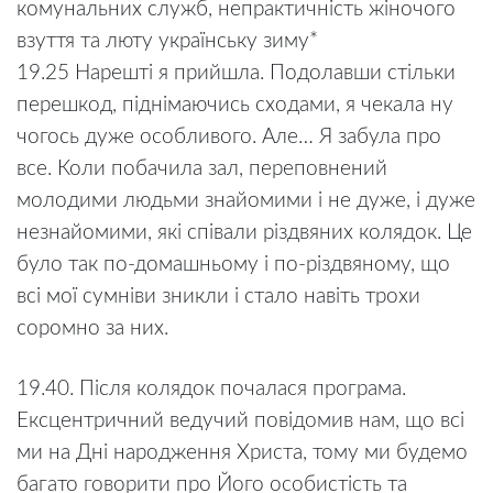
комунальних служб, непрактичність жіночого
взуття та люту українську зиму*
19.25 Нарешті я прийшла. Подолавши стільки
перешкод, піднімаючись сходами, я чекала ну
чогось дуже особливого. Але… Я забула про
все. Коли побачила зал, переповнений
молодими людьми знайомими і не дуже, і дуже
незнайомими, які співали різдвяних колядок. Це
було так по-домашньому і по-різдвяному, що
всі мої сумніви зникли і стало навіть трохи
соромно за них.
19.40. Після колядок почалася програма.
Ексцентричний ведучий повідомив нам, що всі
ми на Дні народження Христа, тому ми будемо
багато говорити про Його особистість та