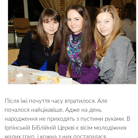
Після їжі почуття часу втратилося. Але
почалося найцікавіше. Адже на день
народження не приходять з пустими руками. В
Ірпінській Біблійній Церкві є вісім молодіжних
малих груп, і кожна з них постаралася