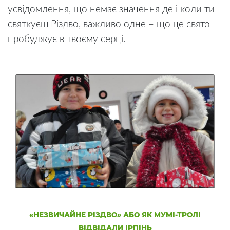
усвідомлення, що немає значення де і коли ти
святкуєш Різдво, важливо одне – що це свято
пробуджує в твоєму серці.
«НЕЗВИЧАЙНЕ РІЗДВО» АБО ЯК МУМІ-ТРОЛІ
ВІДВІДАЛИ ІРПІНЬ