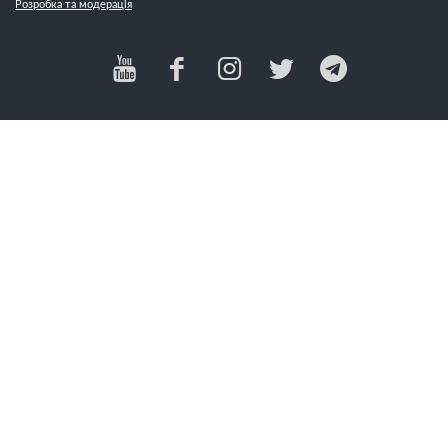
Розробка та модерація
Милосердя (2)
День подяки (9)
Мир (5)
Десять заповідей (10)
Місіонерство (37)
Диявол (1)
Мода (2)
Доброта (5)
Модифікації тіла (1)
Довіра (9)
Молитва (31)
Дружба (1)
Мудрість (1)
Дух Святий (21)
Мужність (1)
Духовна війна (13)
Н
Духовний ріст (13)
Душеопікунство (5)
Надія (14)
Наклеп (3)
Наркотики (6)
Насильство (2)
Насмішки (2)
Насолода (1)
Незадоволення (9)
Неповага (2)
Нове життя (30)
Новий рік (11)
Ной (1)