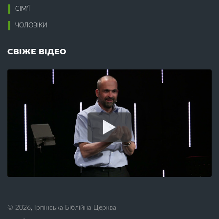
Воскресіння (8)
Конституція (1)
СІМ’Ї
Всиновлення (7)
Корупція (5)
Втома (7)
ЧОЛОВІКИ
Кохання (13)
Крадіжка (3)
Г
Краса (2)
СВІЖЕ ВІДЕО
Гедонізм (1)
Л
Гнів (2)
Гомілетика (16)
Лагідність (2)
Гомосексуалізм (2)
Лестощі (1)
Гоніння (1)
Лжевчення (1)
Гордість (4)
Лицемірство (3)
Гостинність (2)
Лідерство (1)
Гріх (16)
Лінь (3)
Гроші (13)
Любов (31)
Гумор (1)
М
Д
Майбутнє (1)
Давид (1)
Малі групи (9)
Дари (5)
Мамин вихідний (3)
© 2026, Ірпінська Біблійна Церква
День батька (3)
Марія (1)
День матері (4)