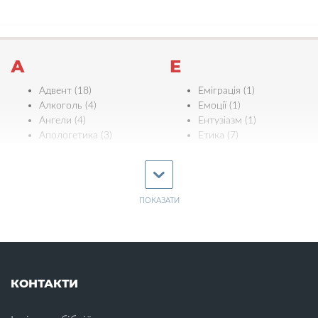
А
Е
Адвент (18)
Еміграція (1)
Алкоголь (4)
Емоції (1)
Ангели (4)
Ентузіазм (1)
Апологетика (3)
Етика (7)
Ефективність (3)
Б
Є
Багатство (2)
Байдужість (4)
ПОКАЗАТИ
Євреї (5)
Біблія (11)
Єдність (11)
Бідність (1)
Ж
Бізнес (1)
Благовіщення (1)
Жертва Христа (18)
Благодать (4)
КОНТАКТИ
Жінки (16)
Благословіння (6)
Бог (22)
З