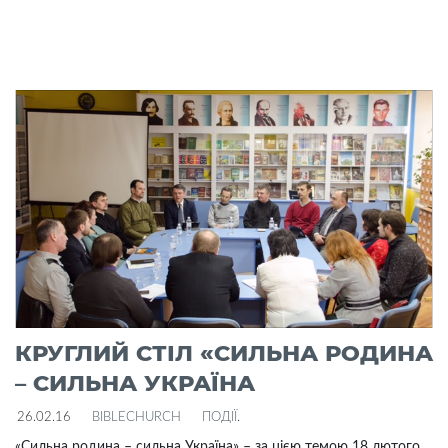
КРУГЛИЙ СТІЛ «СИЛЬНА РОДИНА
– СИЛЬНА УКРАЇНА
26.02.16
BIBLECHURCH
ПОДІЇ
.
«Сильна родина – сильна Україна» – за цією темою 18 лютого