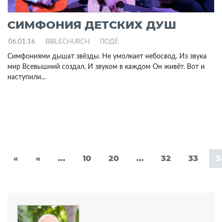
СИМФОНИЯ ДЕТСКИХ ДУШ
06.01.16
BIBLECHURCH
ПОДІЇ
.
Симфониями дышат звёзды. Не умолкает небосвод. Из звука
мир Всевышний создал, И звуком в каждом Он живёт. Вот и
наступили...
«
«
...
10
20
...
32
33
3