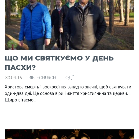
ЩО МИ СВЯТКУЄМО У ДЕНЬ
ПАСХИ?
30.04.16
BIBLECHURCH
ПОДІЇ
.
Христова смерть і воскресіння занадто значні, щоб святкувати
один-два дні. Це основа віри і життя християнина та церкви.
Щиро вітаємо...