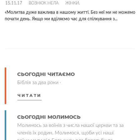
15.11.17
ВОЗНЮК НЕЛА
ЖІНКИ
.
«Молитва дуже важлива в нашому житті. Без неї ми не можемо
почати день. Якщо ми вділяємо час для спілкування з...
СЬОГОДНІ ЧИТАЄМО
Біблія за два роки ·
ЧИТАТИ
СЬОГОДНІ МОЛИМОСЬ
Молимось за воїнів з числа нашої церкви та за
членів їх родин. Молимося, щоби усі наші