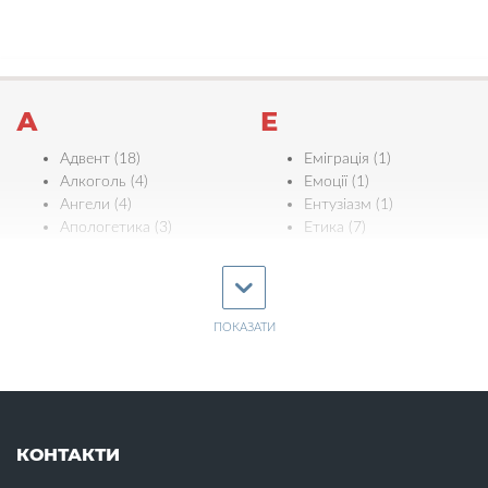
А
Е
Адвент (18)
Еміграція (1)
Алкоголь (4)
Емоції (1)
Ангели (4)
Ентузіазм (1)
Апологетика (3)
Етика (7)
Ефективність (3)
Б
Є
Багатство (2)
Байдужість (4)
ПОКАЗАТИ
Євреї (5)
Біблія (11)
Єдність (11)
Бідність (1)
Ж
Бізнес (1)
Благовіщення (1)
Жертва Христа (18)
Благодать (4)
КОНТАКТИ
Жінки (16)
Благословіння (6)