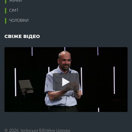
ЖІНКИ
Воля Божа (2)
Компроміси (5)
Воскресіння (8)
Конституція (1)
СІМ’Ї
Всиновлення (7)
Корупція (5)
Втома (7)
ЧОЛОВІКИ
Кохання (13)
Крадіжка (3)
Г
Краса (2)
СВІЖЕ ВІДЕО
Гедонізм (1)
Л
Гнів (2)
Гомілетика (16)
Лагідність (2)
Гомосексуалізм (2)
Лестощі (1)
Гоніння (1)
Лжевчення (1)
Гордість (4)
Лицемірство (3)
Гостинність (2)
Лідерство (1)
Гріх (16)
Лінь (3)
Гроші (13)
Любов (31)
Гумор (1)
М
Д
Майбутнє (1)
Давид (1)
Малі групи (9)
Дари (5)
Мамин вихідний (3)
© 2026, Ірпінська Біблійна Церква
День батька (3)