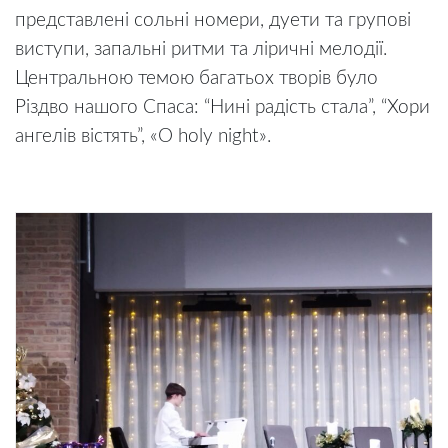
представлені сольні номери, дуети та групові
виступи, запальні ритми та ліричні мелодії.
Центральною темою багатьох творів було
Різдво нашого Спаса: “Нині радість стала”, “Хори
ангелів вістять”, «O holy night».