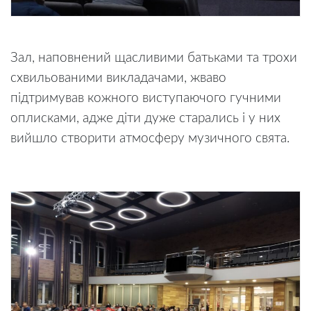
Зал, наповнений щасливими батьками та трохи
схвильованими викладачами, жваво
підтримував кожного виступаючого гучними
оплисками, адже діти дуже старались і у них
вийшло створити атмосферу музичного свята.