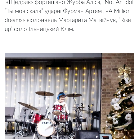
«Щедрик» фортепіано Журба Аліса, Not An Idol
“Ты моя скала” ударні Фурман Артем , «А Million
dreams» віолончель Маргарита Матвійчук, “Rise
up” соло Ільницький Клім.