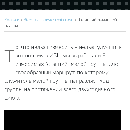
Ресурси
»
Відео для служителів груп
»
8 станций домашней
группы
о, что нельзя измерить – нельзя улучшить,
Т
вот почему в ИБЦ мы выработали 8
измеримых “станций” малой группы. Это
своеобразный маршрут, по которому
служитель малой группы направляет ход
группы на протяжении всего двухгодичного
цикла.