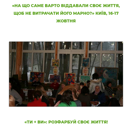
«НА ЩО САМЕ ВАРТО ВІДДАВАЛИ СВОЄ ЖИТТЯ,
ЩОБ НЕ ВИТРАЧАТИ ЙОГО МАРНО?» КИЇВ, 16-17
ЖОВТНЯ
«ТИ + ВИ»: РОЗФАРБУЙ СВОЄ ЖИТТЯ!