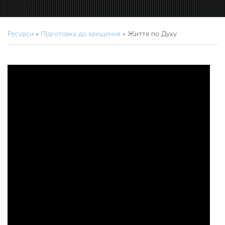
Ресурси
»
Підготовка до хрещення
»
Життя по Духу