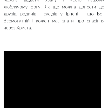
можна віддати хвалу і честь нашому
люблячому Богу! Як ще можна донести до
друзів, родичів і сусідів у Ірпені – що Бог
Всемогутній і кожен має знати про спасіння
через Христа.