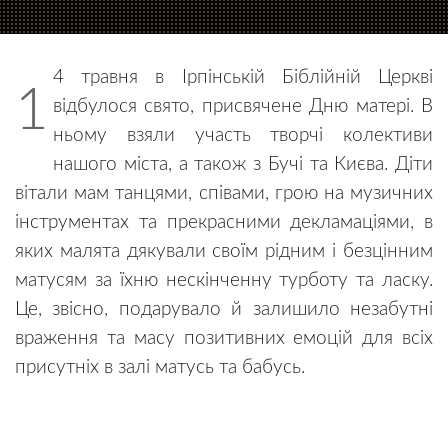
4 травня в Ірпінській Біблійній Церкві
1
відбулося свято, присвячене Дню матері. В
ньому взяли участь творчі колективи
нашого міста, а також з Бучі та Києва. Діти
вітали мам танцями, співами, грою на музичних
інструментах та прекрасними декламаціями, в
яких малята дякували своїм рідним і безцінним
матусям за їхню нескінченну турботу та ласку.
Це, звісно, подарувало й залишило незабутні
враження та масу позитивних емоцій для всіх
присутніх в залі матусь та бабусь.