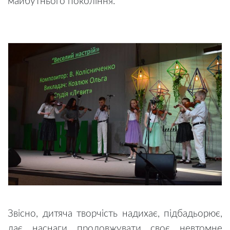
майбутнього покоління.
Звісно, дитяча творчість надихає, підбадьорює,
дає наснаги продовжувати своє невтомне