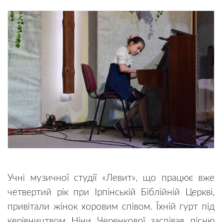
Учні музичної студії «Левит», що працює вже
четвертий рік при Ірпінській Біблійній Церкві,
привітали жінок хоровим співом. Їхній гурт під
керівництвом Ніни Черенкової заспівав пісню