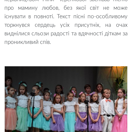
про мамину любов, без якої світ не може
існувати в повноті. Текст пісні по-особливому
торкнувся сердець усіх присутніх, на очах
виднілися сльози радості та вдячності діткам за
проникливий спів.