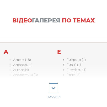
ВІДЕО
ГАЛЕРЕЯ
ПО ТЕМАХ
А
Е
Адвент (18)
Еміграція (1)
Алкоголь (4)
Емоції (1)
Ангели (4)
Ентузіазм (1)
Апологетика (3)
Етика (7)
Ефективність (3)
Б
Є
Багатство (2)
Байдужість (4)
ПОКАЗАТИ
Євреї (5)
Біблія (11)
Єдність (11)