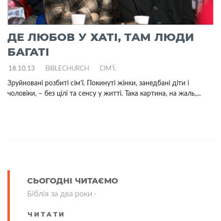
ДЕ ЛЮБОВ У ХАТІ, ТАМ ЛЮДИ
БАГАТІ
18.10.13
BIBLECHURCH
СІМ'Ї
.
Зруйновані розбиті сім’ї. Покинуті жінки, занедбані діти і
чоловіки, – без цілі та сенсу у житті. Така картина, на жаль,...
СЬОГОДНІ ЧИТАЄМО
Біблія за два роки ·
ЧИТАТИ