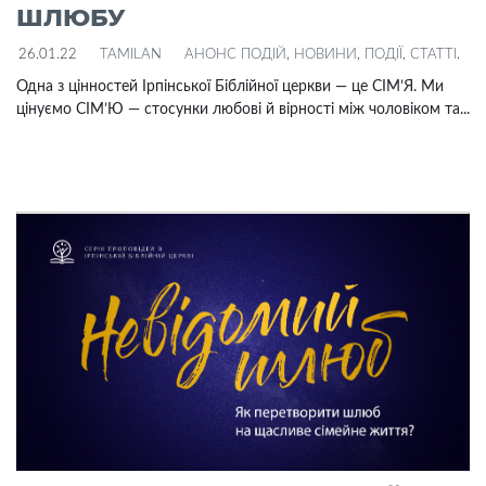
ШЛЮБУ
26.01.22
TAMILAN
АНОНС ПОДІЙ
,
НОВИНИ
,
ПОДІЇ
,
СТАТТІ
.
Одна з цінностей Ірпінської Біблійної церкви — це СІМ’Я. Ми
цінуємо СІМ’Ю — стосунки любові й вірності між чоловіком та...