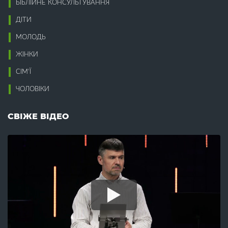
Інвестиції (1)
Відхід від Бога (10)
БІБЛІЙНЕ КОНСУЛЬТУВАННЯ
Ісус (32)
Відчай (16)
ДІТИ
Віра (12)
К
Вірність (3)
МОЛОДЬ
Влада (8)
Кінець світу (33)
ЖІНКИ
Воля Божа (2)
Компроміси (5)
Воскресіння (8)
Конституція (1)
СІМ’Ї
Всиновлення (7)
Корупція (5)
Втома (7)
ЧОЛОВІКИ
Кохання (13)
Крадіжка (3)
Г
Краса (2)
СВІЖЕ ВІДЕО
Гедонізм (1)
Л
Гнів (2)
Гомілетика (16)
Лагідність (2)
Гомосексуалізм (2)
Лестощі (1)
Гоніння (1)
Лжевчення (1)
Гордість (4)
Лицемірство (3)
Гостинність (2)
Лідерство (1)
Гріх (16)
Лінь (3)
Гроші (13)
Любов (31)
Гумор (1)