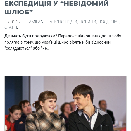
ЕКСПЕДИЦІЯ У “НЕВІДОМИЙ
ШЛЮБ”
19.01.22
TAMILAN
АНОНС ПОДІЙ
,
НОВИНИ
,
ПОДІЇ
,
СІМ'Ї
,
СТАТТІ
.
Де вчать бути подружжям? Парадокс відношення до шлюбу
полягає в тому, що українці щиро вірять ніби відносини
“складаються” або “не...