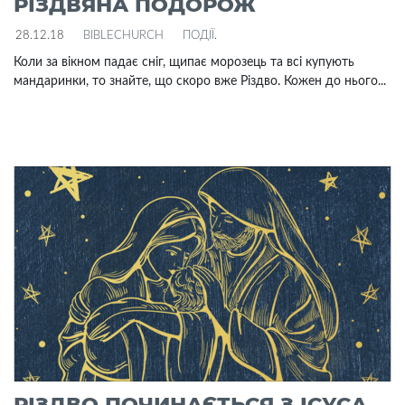
РІЗДВЯНА ПОДОРОЖ
28.12.18
BIBLECHURCH
ПОДІЇ
.
Коли за вікном падає сніг, щипає морозець та всі купують
мандаринки, то знайте, що скоро вже Різдво. Кожен до нього...
РІЗДВО ПОЧИНАЄТЬСЯ З ІСУСА