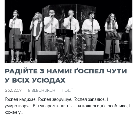
РАДІЙТЕ З НАМИ! ҐОСПЕЛ ЧУТИ
У ВСІХ УСЮДАХ
25.02.19
BIBLECHURCH
ПОДІЇ
.
Ґоспел надихає. Ґоспел зворушує. Ґоспел запалює. І
умиротворяє. Він як аромат квітів – на кожного діє особливо, і
кожен у...