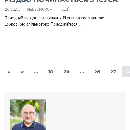
20.12.18
BIBLECHURCH
ПОДІЇ
.
Приєднуйтеся до святкування Різдва разом з нашою
церковною спільнотою: Приєднуйтеся!...
«
«
...
10
20
...
26
27
2