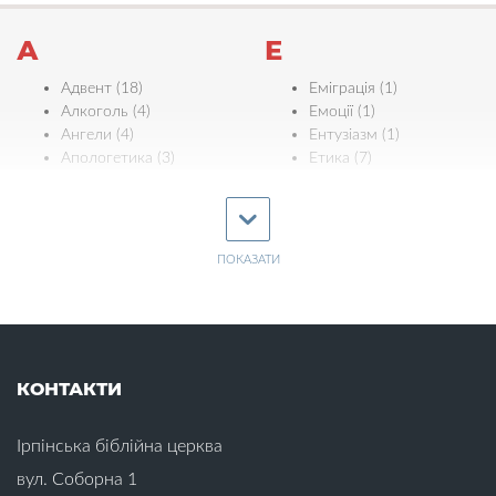
А
Е
Адвент (18)
Еміграція (1)
Алкоголь (4)
Емоції (1)
Ангели (4)
Ентузіазм (1)
Апологетика (3)
Етика (7)
Ефективність (3)
Б
Є
Багатство (2)
Байдужість (4)
ПОКАЗАТИ
Євреї (5)
Біблія (11)
Єдність (11)
Бідність (1)
Ж
Бізнес (1)
Благовіщення (1)
Жертва Христа (18)
Благодать (4)
КОНТАКТИ
Жінки (16)
Благословіння (6)
Бог (22)
З
Ірпінська біблійна церква
Богослужіння (1)
Забобони (1)
Боротьба зі
вул. Соборна 1
Завдаток Духа (2)
спокусами (19)