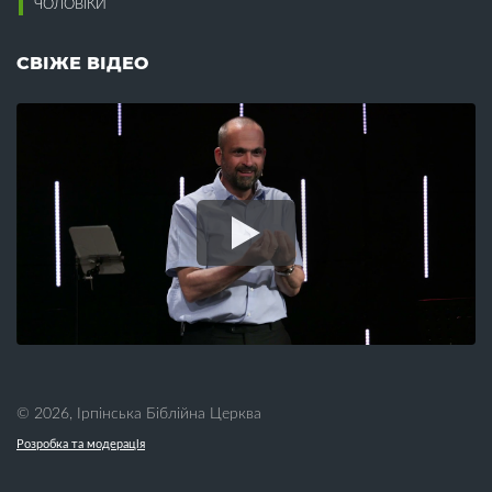
Втома (7)
ЧОЛОВІКИ
Кохання (13)
Крадіжка (3)
Г
Краса (2)
СВІЖЕ ВІДЕО
Гедонізм (1)
Л
Гнів (2)
Гомілетика (16)
Лагідність (2)
Гомосексуалізм (2)
Лестощі (1)
Гоніння (1)
Лжевчення (1)
Гордість (4)
Лицемірство (3)
Гостинність (2)
Лідерство (1)
Гріх (16)
Лінь (3)
Гроші (13)
Любов (31)
Гумор (1)
М
Д
Майбутнє (1)
Давид (1)
Малі групи (9)
Дари (5)
Мамин вихідний (3)
© 2026, Ірпінська Біблійна Церква
День батька (3)
Марія (1)
День матері (4)
Розробка та модерація
Милосердя (2)
День подяки (9)
Мир (5)
Десять заповідей (10)