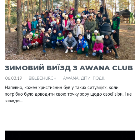
ЗИМОВИЙ ВИЇЗД З AWANA CLUB
06.03.19
BIBLECHURCH
AWANA
,
ДІТИ
,
ПОДІЇ
.
Напевно, кожен християнин був у таких ситуаціях, коли
потрібно було доводити свою точку зору щодо своєї віри, і не
завжди...