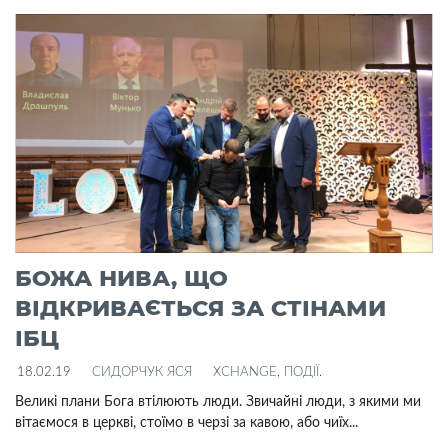
БОЖА НИВА, ЩО
ВІДКРИВАЄТЬСЯ ЗА СТІНАМИ
ІБЦ
18.02.19
СИДОРЧУК ЯСЯ
XCHANGE
,
ПОДІЇ
.
Великі плани Бога втілюють люди. Звичайні люди, з якими ми
вітаємося в церкві, стоїмо в черзі за кавою, або чиїх...