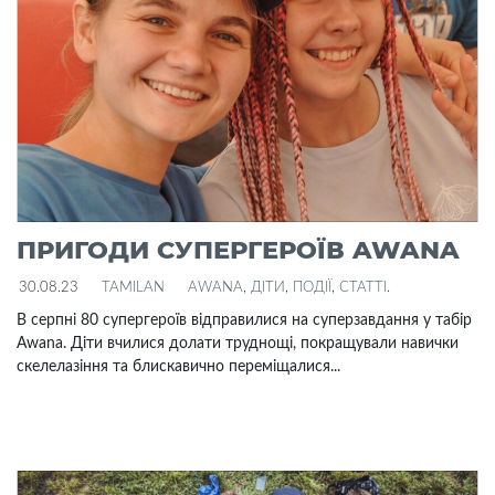
ПРИГОДИ СУПЕРГЕРОЇВ AWANA
30.08.23
TAMILAN
AWANA
,
ДІТИ
,
ПОДІЇ
,
СТАТТІ
.
В серпні 80 супергероїв відправилися на суперзавдання у табір
Awana. Діти вчилися долати труднощі, покращували навички
скелелазіння та блискавично переміщалися...