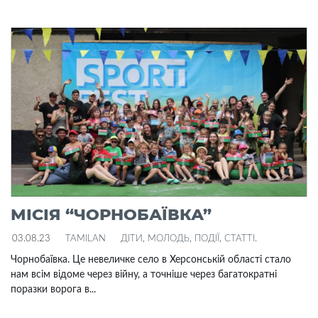
МІСІЯ “ЧОРНОБАЇВКА”
03.08.23
TAMILAN
ДІТИ
,
МОЛОДЬ
,
ПОДІЇ
,
СТАТТІ
.
Чорнобаївка. Це невеличке село в Херсонській області стало
нам всім відоме через війну, а точніше через багатократні
поразки ворога в...