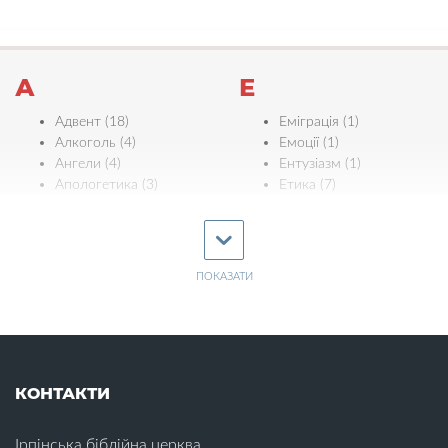
А
Е
Адвент (18)
Еміграція (1)
Алкоголь (4)
Емоції (1)
Ангели (4)
Ентузіазм (1)
Апологетика (3)
Етика (7)
Ефективність (3)
Б
Є
Багатство (2)
Байдужість (4)
ПОКАЗАТИ
Євреї (5)
Біблія (11)
Єдність (11)
Бідність (1)
Ж
Бізнес (1)
Благовіщення (1)
Жертва Христа (18)
Благодать (4)
КОНТАКТИ
Жінки (16)
Благословіння (6)
Бог (22)
З
Ірпінська біблійна церква
Богослужіння (1)