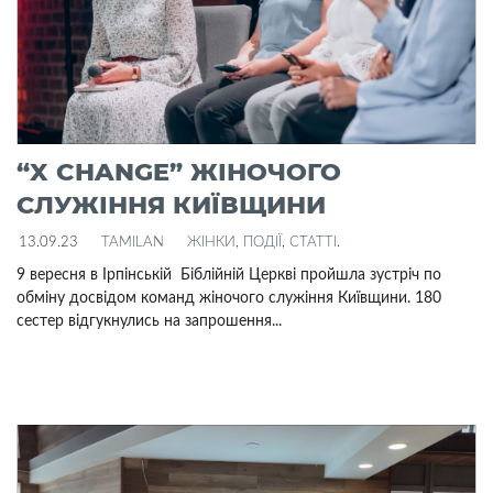
“X CHANGE” ЖІНОЧОГО
СЛУЖІННЯ КИЇВЩИНИ
13.09.23
TAMILAN
ЖІНКИ
,
ПОДІЇ
,
СТАТТІ
.
9 вересня в Ірпінській Біблійній Церкві пройшла зустріч по
обміну досвідом команд жіночого служіння Київщини. 180
сестер відгукнулись на запрошення...