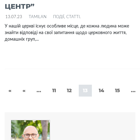
ЦЕНТР”
13.07.23
TAMILAN
ПОДІЇ
,
СТАТТІ
.
У нашій церкві існує особливе місце, де кожна людина може
знайти відповіді на свої запитання щодо церковного життя,
домашніх груп,...
«
«
...
11
12
13
14
15
...