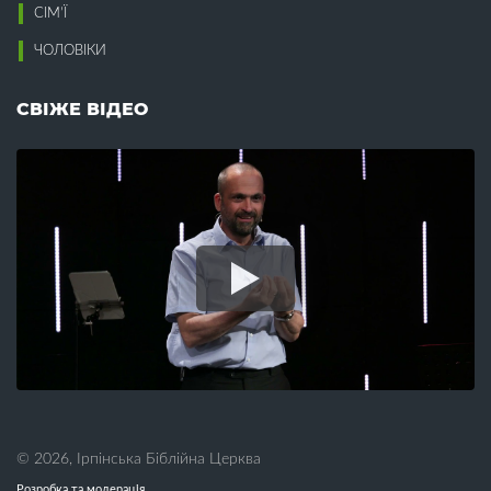
Воскресіння (8)
Конституція (1)
СІМ’Ї
Всиновлення (7)
Корупція (5)
Втома (7)
ЧОЛОВІКИ
Кохання (13)
Крадіжка (3)
Г
Краса (2)
СВІЖЕ ВІДЕО
Гедонізм (1)
Л
Гнів (2)
Гомілетика (16)
Лагідність (2)
Гомосексуалізм (2)
Лестощі (1)
Гоніння (1)
Лжевчення (1)
Гордість (4)
Лицемірство (3)
Гостинність (2)
Лідерство (1)
Гріх (16)
Лінь (3)
Гроші (13)
Любов (31)
Гумор (1)
М
Д
Майбутнє (1)
Давид (1)
Малі групи (9)
Дари (5)
Мамин вихідний (3)
© 2026, Ірпінська Біблійна Церква
День батька (3)
Марія (1)
День матері (4)
Розробка та модерація