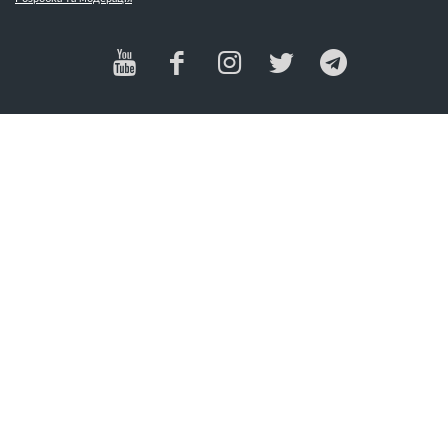
Милосердя (2)
День подяки (9)
Мир (5)
Десять заповідей (10)
Місіонерство (37)
Диявол (1)
Мода (2)
Доброта (5)
Модифікації тіла (1)
Довіра (9)
Молитва (31)
Дружба (1)
Мудрість (1)
Дух Святий (21)
Мужність (1)
Духовна війна (13)
Н
Духовний ріст (13)
Душеопікунство (5)
Надія (14)
Наклеп (3)
Наркотики (6)
Насильство (2)
Насмішки (2)
Насолода (1)
Незадоволення (9)
Неповага (2)
Нове життя (30)
Новий рік (11)
Ной (1)