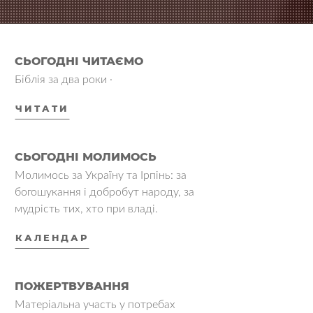
СЬОГОДНІ ЧИТАЄМО
Біблія за два роки ·
ЧИТАТИ
СЬОГОДНІ МОЛИМОСЬ
Молимось за Україну та Ірпінь: за
богошукання і добробут народу, за
мудрість тих, хто при владі.
КАЛЕНДАР
ПОЖЕРТВУВАННЯ
Матеріальна участь у потребах