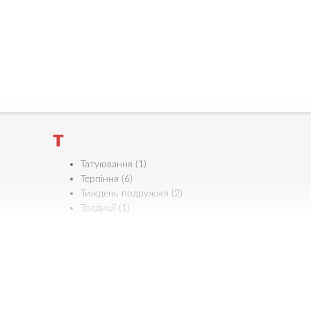
Т
Татуювання (1)
Терпіння (6)
Тиждень подружжя (2)
Традиції (1)
Трійця (7)
Трудова етика (4)
Турбота (9)
У
Уважність (1)