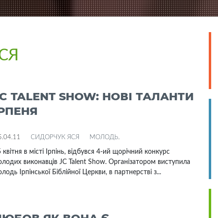
СЯ
JC TALENT SHOW: НОВІ ТАЛАНТИ
ІРПЕНЯ
5.04.11
СИДОРЧУК ЯСЯ
МОЛОДЬ
.
 квітня в місті Ірпінь, відбувся 4-ий щорічний конкурс
лодих виконавців JC Talent Show. Організатором виступила
лодь Ірпінської Біблійної Церкви, в партнерстві з...