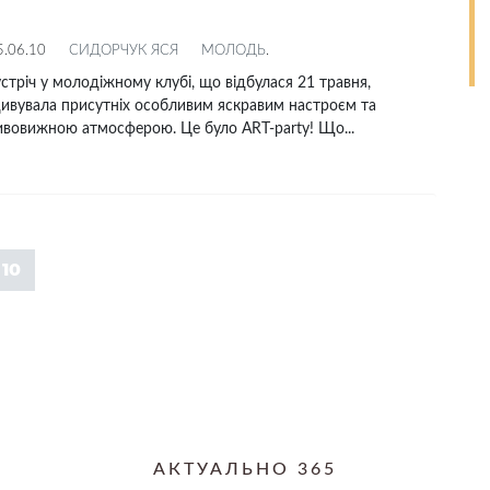
5.06.10
СИДОРЧУК ЯСЯ
МОЛОДЬ
.
стріч у молодіжному клубі, що відбулася 21 травня,
ивувала присутніх особливим яскравим настроєм та
ивовижною атмосферою. Це було ART-party! Що...
10
АКТУАЛЬНО 365