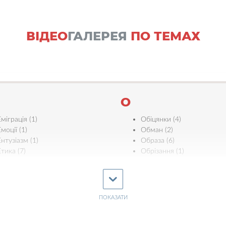
ВІДЕО
ГАЛЕРЕЯ
ПО ТЕМАХ
О
Еміграція (1)
Обіцянки (4)
моції (1)
Обман (2)
Ентузіазм (1)
Образа (6)
Етика (7)
Обрізання (1)
Ефективність (3)
Одяг (2)
Освіта (12)
Осудження (2)
Євреї (5)
ПОКАЗАТИ
П
Єдність (11)
Пасха (25)