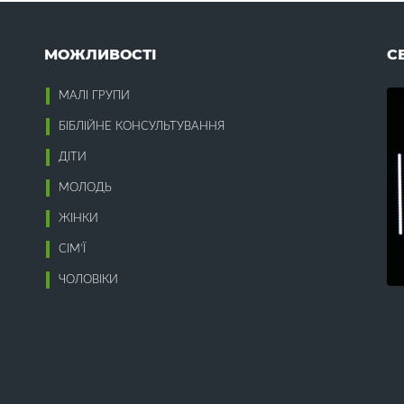
Патріотизм (5)
Пекло (1)
Жертва Христа (18)
Перелюб (3)
МОЖЛИВОСТІ
С
Жінки (16)
Перемога (5)
Пізнання Бога (10)
МАЛІ ГРУПИ
Пластична хірургія (1)
Забобони (1)
Плітки (1)
БІБЛІЙНЕ КОНСУЛЬТУВАННЯ
Завдаток Духа (2)
Плоди (2)
Зажерливість (1)
ДІТИ
Повага (2)
Заздрість (7)
Повага до наставників (1)
МОЛОДЬ
Закон (12)
Покаяння (15)
Залежність (15)
Покірність (1)
ЖІНКИ
Зарплата служителя (1)
Покликання (7)
СІМ’Ї
Здоров'я (1)
Поклоніння (20)
Покривала (1)
ЧОЛОВІКИ
Політика (3)
Помста (1)
Ігроманія (1)
Посвячення (11)
Ідолопоклонство (18)
Послух (10)
зраїль (3)
Постійність (1)
Інваліди (2)
Потреба в Бозі (7)
нвестиції (1)