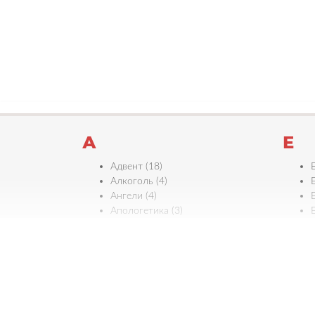
А
Е
Адвент (18)
Алкоголь (4)
Е
Ангели (4)
Апологетика (3)
Б
Є
Багатство (2)
Байдужість (4)
Біблія (11)
Бідність (1)