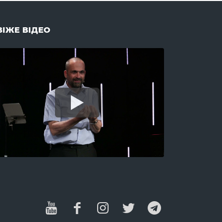
Успіх (2)
Учнівство (8)
ВІЖЕ ВІДЕО
Х
Хабар (2)
Характер (3)
Хома (1)
Храм (1)
Хрещення (15)
Ц
Церква (17)
Церковна дисципліна (4)
Цінності (15)
Ч
Час (2)
Чесність (4)
Чистота (1)
Членство (1)