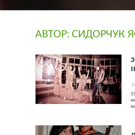
АВТОР:
СИДОРЧУК Я
1
15
мо
мо