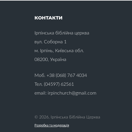
Ж
Бізнес (1)
Благовіщення (1)
Благодать (4)
КОНТАКТИ
Благословіння (6)
Бог (22)
З
Ірпінська біблійна церква
Богослужіння (1)
Боротьба зі спокусами (19)
вул. Соборна 1
В
м. Ірпінь, Київська обл.
08200, Україна
Вдячність (21)
Вибрання (5)
Викуплення (3)
Моб. +38 (068) 767 4034
Виправдання (10)
Тел. (04597) 62561
Випробовування (25)
Випробування (2)
І
email: irpinchurch@gmail.com
Виховання дітей (34)
Відповідальність (9)
Відпочинок (3)
І
Відродження (1)
© 2026, Ірпінська Біблійна Церква
Відхід від Бога (10)
Розробка та модерація
І
Відчай (16)