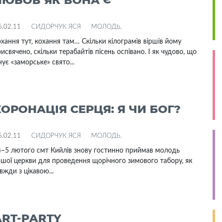
ЛЮБОВ ЯК ВОНА Є
6.02.11
СИДОРЧУК ЯСЯ
МОЛОДЬ
.
хання тут, кохання там… Cкільки кілограмів віршів йому
исвячено, скільки терабайтів пісень оспівано. І як чудово, що
нує «заморське» свято...
КОРОНАЦІЯ СЕРЦЯ: Я ЧИ БОГ?
6.02.11
СИДОРЧУК ЯСЯ
МОЛОДЬ
.
–5 лютого смт Кийлів знову гостинно приймав молодь
шої церкви для проведення щорічного зимового табору, як
вжди з цікавою...
ART-PARTY