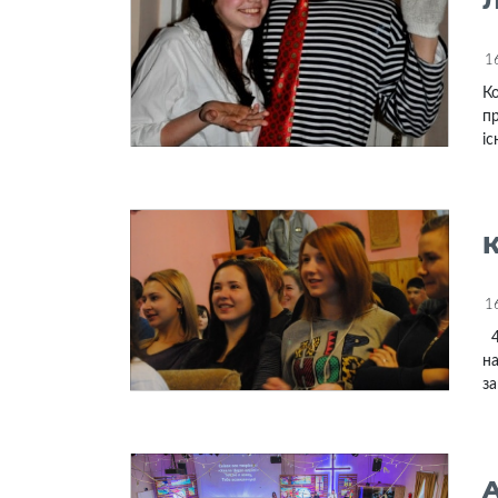
1
Ко
пр
іс
1
4
на
за