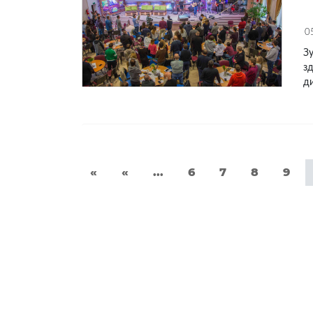
0
Зу
зд
д
«
«
...
6
7
8
9