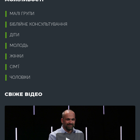
Ідолопоклонство (18)
Відповідальність (9)
Ізраїль (3)
Відпочинок (3)
МАЛІ ГРУПИ
Інваліди (2)
Відродження (1)
Інвестиції (1)
Відхід від Бога (10)
БІБЛІЙНЕ КОНСУЛЬТУВАННЯ
Ісус (32)
Відчай (16)
ДІТИ
Віра (12)
К
Вірність (3)
МОЛОДЬ
Влада (8)
Кінець світу (33)
ЖІНКИ
Воля Божа (2)
Компроміси (5)
Воскресіння (8)
Конституція (1)
СІМ’Ї
Всиновлення (7)
Корупція (5)
Втома (7)
ЧОЛОВІКИ
Кохання (13)
Крадіжка (3)
Г
Краса (2)
СВІЖЕ ВІДЕО
Гедонізм (1)
Л
Гнів (2)
Гомілетика (16)
Лагідність (2)
Гомосексуалізм (2)
Лестощі (1)
Гоніння (1)
Лжевчення (1)
Гордість (4)
Лицемірство (3)
Гостинність (2)