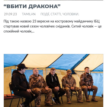
“ВБИТИ ДРАКОНА”
29.09.23
TAMILAN
ПОДІЇ
,
СТАТТІ
,
ЧОЛОВІКИ
.
Під такою назвою 23 вересня на костровому майданчику ІБЦ
стартував новий сезон чоловічих сніданків. Ситий чоловік — це
спокійний чоловік,...