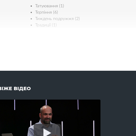
Татуювання (1)
Терпіння (6)
Тиждень подружжя (2)
Традиції (1)
Трійця (7)
Трудова етика (4)
Турбота (9)
У
Уважність (1)
Успіх (2)
Учнівство (8)
ВІЖЕ ВІДЕО
Х
Хабар (2)
Характер (3)
Хома (1)
Храм (1)
Хрещення (15)