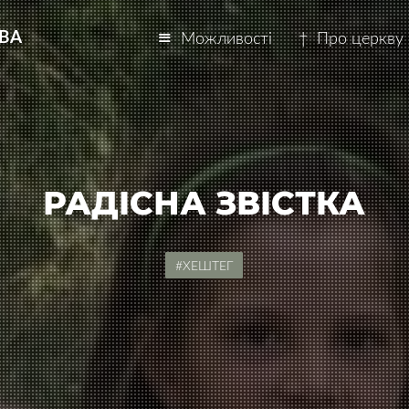
КВА
Можливості
†
Про церкву
РАДІСНА ЗВІСТКА
#ХЕШТЕГ