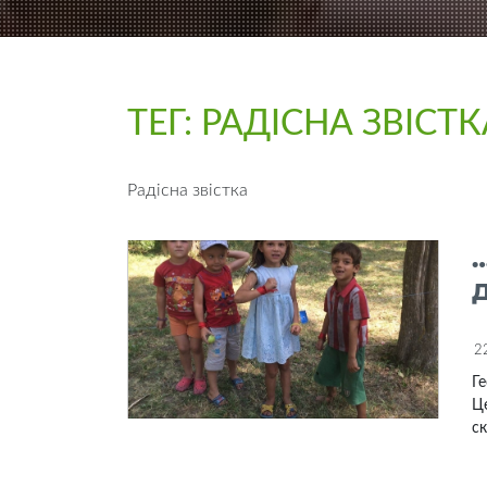
ТЕГ:
РАДІСНА ЗВІСТК
Радісна звістка
2
Ге
Ц
ск