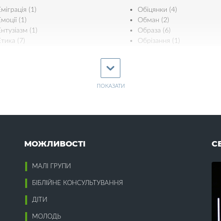
Еміграція (1)
Обіцянки (4)
моції (1)
Обман (2)
Ентузіазм (1)
Образа (6)
Етика (7)
Обрізання (1)
Ефективність (3)
Одяг (2)
Освіта (12)
Осудження (2)
Євреї (5)
ПОКАЗАТИ
П
Єдність (11)
Пасха (25)
Патріотизм (5)
Пекло (1)
Жертва Христа (18)
Перелюб (3)
МОЖЛИВОСТІ
С
Жінки (16)
Перемога (5)
Пізнання Бога (10)
МАЛІ ГРУПИ
Пластична хірургія (1)
Забобони (1)
Плітки (1)
БІБЛІЙНЕ КОНСУЛЬТУВАННЯ
Завдаток Духа (2)
Плоди (2)
Зажерливість (1)
ДІТИ
Повага (2)
Заздрість (7)
Повага до наставників (1)
МОЛОДЬ