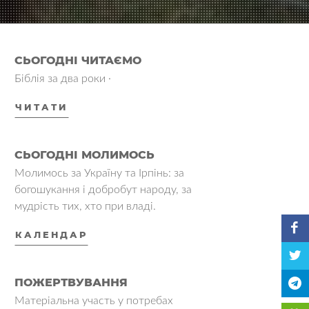
СЬОГОДНІ ЧИТАЄМО
Біблія за два роки ·
ЧИТАТИ
СЬОГОДНІ МОЛИМОСЬ
Молимось за Україну та Ірпінь: за
богошукання і добробут народу, за
мудрість тих, хто при владі.
КАЛЕНДАР
ПОЖЕРТВУВАННЯ
Матеріальна участь у потребах