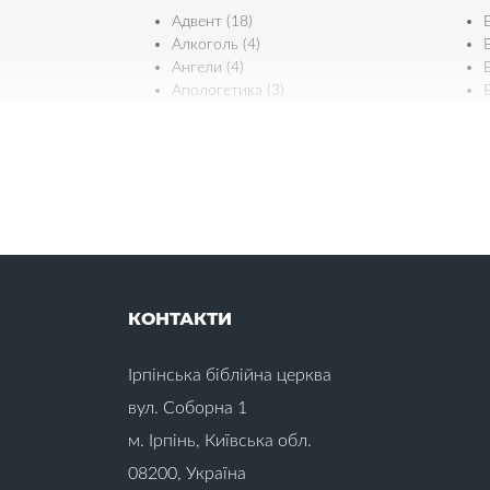
Адвент (18)
Алкоголь (4)
Е
Ангели (4)
Апологетика (3)
Б
Є
Багатство (2)
Байдужість (4)
Біблія (11)
Бідність (1)
Ж
Бізнес (1)
Благовіщення (1)
Благодать (4)
КОНТАКТИ
Благословіння (6)
Бог (22)
З
Ірпінська біблійна церква
Богослужіння (1)
Боротьба зі спокусами (19)
вул. Соборна 1
В
м. Ірпінь, Київська обл.
08200, Україна
Вдячність (21)