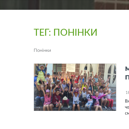
ТЕГ:
ПОНІНКИ
Понінки
1
Вж
чо
см