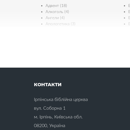
Адвент (18)
Алкоголь (4)
Е
Ангели (4)
Апологетика (3)
Б
Є
Багатство (2)
Байдужість (4)
Біблія (11)
Бідність (1)
Ж
Бізнес (1)
Благовіщення (1)
Благодать (4)
КОНТАКТИ
Благословіння (6)
Бог (22)
З
Ірпінська біблійна церква
Богослужіння (1)
Боротьба зі спокусами (19)
вул. Соборна 1
В
м. Ірпінь, Київська обл.
08200, Україна
Вдячність (21)