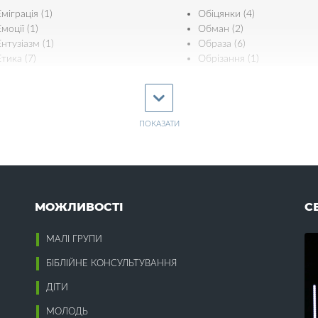
Еміграція (1)
Обіцянки (4)
моції (1)
Обман (2)
Ентузіазм (1)
Образа (6)
Етика (7)
Обрізання (1)
Ефективність (3)
Одяг (2)
Освіта (12)
Осудження (2)
Євреї (5)
ПОКАЗАТИ
П
Єдність (11)
Пасха (25)
Патріотизм (5)
Пекло (1)
Жертва Христа (18)
Перелюб (3)
МОЖЛИВОСТІ
С
Жінки (16)
Перемога (5)
Пізнання Бога (10)
МАЛІ ГРУПИ
Пластична хірургія (1)
Забобони (1)
Плітки (1)
БІБЛІЙНЕ КОНСУЛЬТУВАННЯ
Завдаток Духа (2)
Плоди (2)
Зажерливість (1)
ДІТИ
Повага (2)
Заздрість (7)
Повага до наставників (1)
МОЛОДЬ