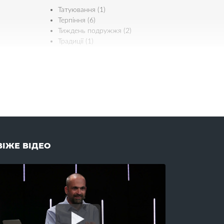
Татуювання (1)
Терпіння (6)
Тиждень подружжя (2)
Традиції (1)
Трійця (7)
Трудова етика (4)
Турбота (9)
У
Уважність (1)
Успіх (2)
Учнівство (8)
ВІЖЕ ВІДЕО
Х
Хабар (2)
Характер (3)
Хома (1)
Храм (1)
Хрещення (15)