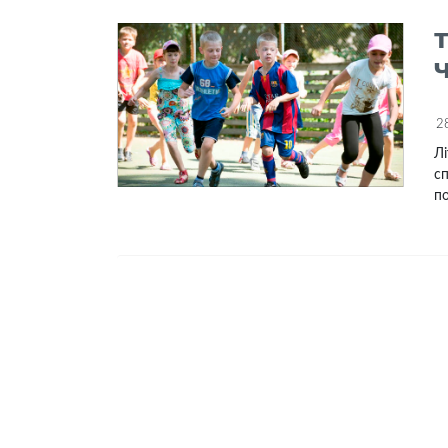
2
Лі
сп
по