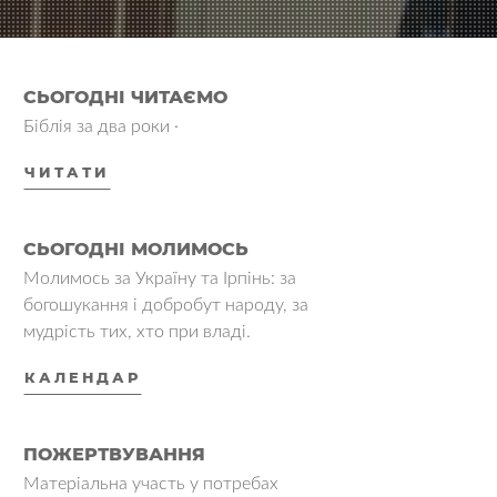
СЬОГОДНІ ЧИТАЄМО
Біблія за два роки ·
ЧИТАТИ
СЬОГОДНІ МОЛИМОСЬ
Молимось за Україну та Ірпінь: за
богошукання і добробут народу, за
мудрість тих, хто при владі.
КАЛЕНДАР
ПОЖЕРТВУВАННЯ
Матеріальна участь у потребах