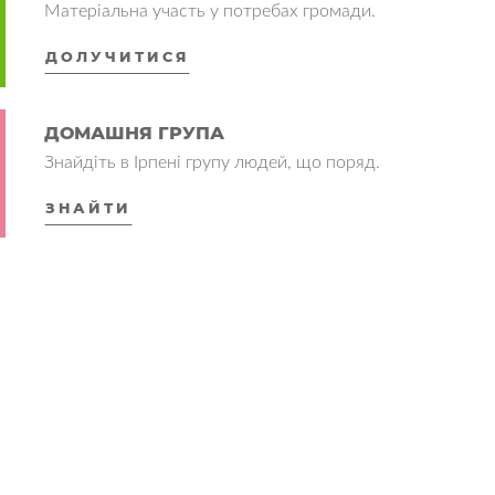
Матеріальна участь у потребах громади.
ДОЛУЧИТИСЯ
ДОМАШНЯ ГРУПА
Знайдіть в Ірпені групу людей, що поряд.
ЗНАЙТИ
БІБЛІЙНЕ КОНСУЛЬТУВАННЯ
Поділіться тим, що вас турбує або задайте
питання.
НАПИСАТИ
ІБЦ В СОЦМЕРЕЖАХ